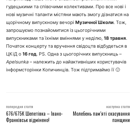
гудецькими та співочими колективами. Про все нові і
нові музичні таланти містяни мають змогу дізнатися на
щорічному випускному вечорі
Музичної Школи
. Тож,
запрошуємо познайомитися із цьогорічними
випускниками та їхніми вміннями у неділю,
18 травня
.
Початок концерту та вручення свідоцтв відбудеться в
ЦКіД о
16 год
. PS. Одна з цьогорічних випускниць –
Apelsunka
– належить до найактивніших користувачів
інформсторінки Копичинців. Тож підтримаймо її 🙂
попередня стаття
наступна стаття
676/675К Шепетівка – Івано-
Молебень пам’яті скасування
Франківськ відмінено!
панщини