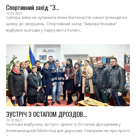
Спортивний захід “З...
13.02.2021
Сувора зима не зупинила юних біатлоністів нашої громади на
шляху до звершень. Спортивний захід "Зимова Нічлава"
відбувся сьогодні у парку міста Копич...
ЗУСТРІЧ З ОСТАПОМ ДРОЗДОВ...
19.10.2021
Сьогодні відбулась зустріч - діалог із Остапом Дроздовим у
Копичинецькій бібліотеці для дорослих. Говорили не про прості