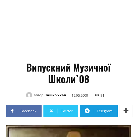
Випускний Музичної
Школи`08
-
автор
Пашко Ухач
16.05.2008
91
Facebook
Twitter
Telegram