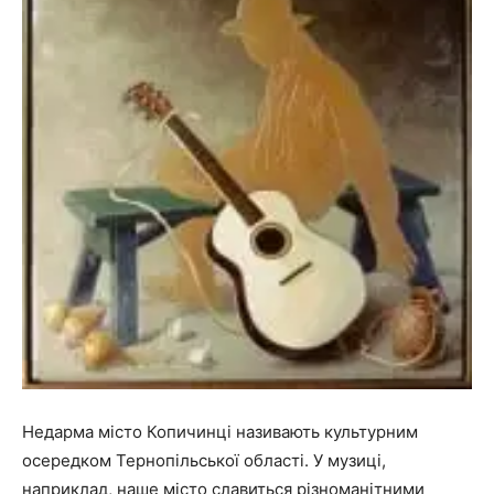
Недарма місто Копичинці називають культурним
осередком Тернопільської області. У музиці,
наприклад, наше місто славиться різноманітними