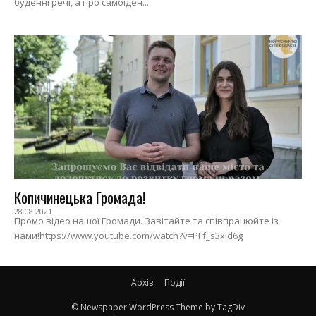
буденні речі, а про самоіден...
Копичинецька Громада!
28.08.2021
Промо відео нашої Громади. Завітайте та співпрацюйте із
нами!https://www.youtube.com/watch?v=PFf_s3xid6g
Архів
Події
© Newspaper WordPress Theme by TagDiv