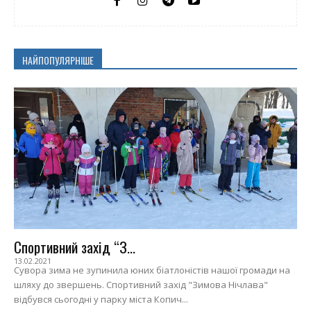
НАЙПОПУЛЯРНІШЕ
Спортивний захід “З...
13.02.2021
Сувора зима не зупинила юних біатлоністів нашої громади на
шляху до звершень. Спортивний захід "Зимова Нічлава"
відбувся сьогодні у парку міста Копич...