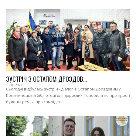
ЗУСТРІЧ З ОСТАПОМ ДРОЗДОВ...
19.10.2021
Сьогодні відбулась зустріч - діалог із Остапом Дроздовим у
Копичинецькій бібліотеці для дорослих. Говорили не про прості
буденні речі, а про самоіден...