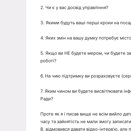
2. Чи є у вас досвід управління?
3. Якими будуть ваші перші кроки на поса
4. Яких змін на вашу думку потребує міст
5. Якщо ви НЕ будете мером, чи будете з
роботі?
6. На чию підтримку ви розраховуєте (се
7. Яким чином ви будете висвітлювати інф
Ради?
Проте як я і писав вище не всім вийло дати
часу та зайнятість не мали змогу записат
В. відмовився давати відео-інтерв’ю, але 