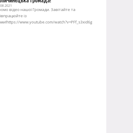
.08.2021
омо відео нашої Громади. Завітайте та
івпрацюйте із
ми!https://www.youtube.com/watch?v=PFf_s3xid6g