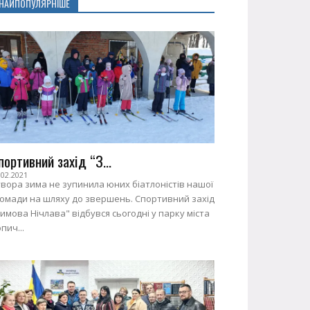
НАЙПОПУЛЯРНІШЕ
портивний захід “З...
.02.2021
вора зима не зупинила юних біатлоністів нашої
ромади на шляху до звершень. Спортивний захід
имова Нічлава" відбувся сьогодні у парку міста
пич...