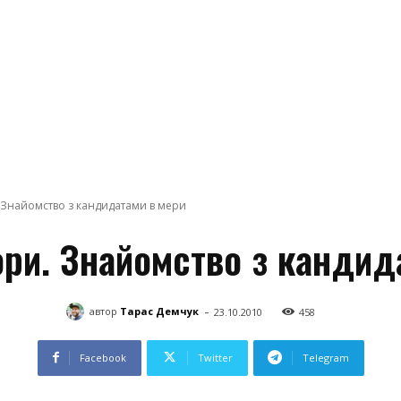
. Знайомство з кандидатами в мери
ори. Знайомство з кандид
-
автор
Тарас Демчук
23.10.2010
458
Facebook
Twitter
Telegram