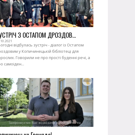
УСТРІЧ З ОСТАПОМ ДРОЗДОВ...
.10.2021
огодні відбулась зустріч - діалог із Остапом
оздовим у Копичинецькій бібліотеці для
рослих. Говорили не про прості буденні речі, а
о самоіден...
опичинецька Громада!