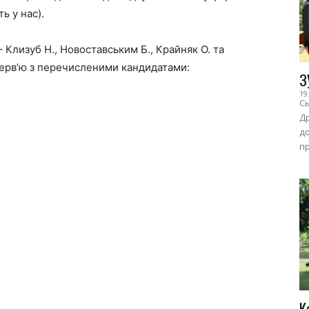
ь у нас).
 Клизуб Н., Новоставським Б., Крайняк О. та
нтерв’ю з перечисленими кандидатами:
З
19
Сь
Др
до
пр
К