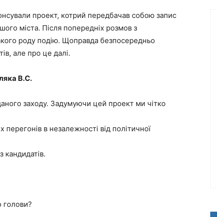
онсували проект, котрий передбачав собою запис
шого міста. Після попередніх розмов з
акого роду подію. Щоправда безпосередньо
ів, але про це далі.
ляка В.С.
 даного заходу. Задумуючи цей проект ми чітко
х перегонів в незалежності від політичної
з кандидатів.
о голови?