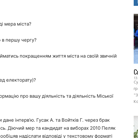
ді мера міста?
о в першу чергу?
айматись покращенням життя міста на своїй звичній
С
13
ред електорату)?
Су
г
"З
ормацію про вашу діяльність та діяльність Міської
Ко
 дане інтерв’ю. Гусак А. та Войтків Г. через брак
ись. Діючий мер та кандидат на виборах 2010 Пеляк
пообіцяв надіслати відповіді у текстовому форматі