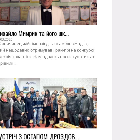
ихайло Мимрик та його шк...
.03.2020
Копичинецькій гімназії діє ансамбль «Надія»,
ий нещодавно отримував Гран-прі на конкурсі
еєрія талантів». Нам вдалось поспілкуватись з
рівник...
УСТРІЧ З ОСТАПОМ ДРОЗДОВ...