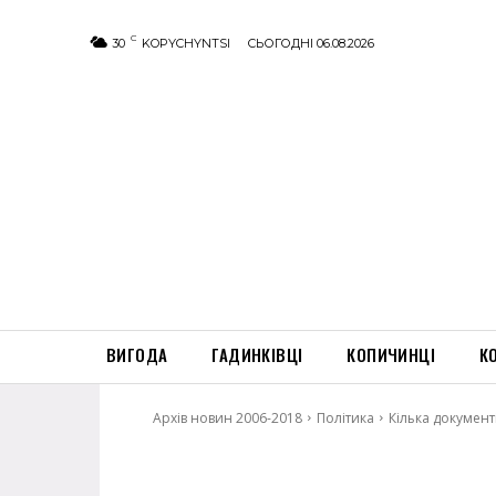
C
30
KOPYCHYNTSI
СЬОГОДНІ 06.08.2026
ВИГОДА
ГАДИНКІВЦІ
КОПИЧИНЦІ
К
Архів новин 2006-2018
Політика
Кілька документ