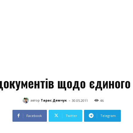
документів щодо єдиного
-
автор
Тарас Демчук
30.05.2011
46
Facebook
Twitter
Telegram