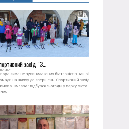
портивний захід “З...
.02.2021
вора зима не зупинила юних біатлоністів нашої
ромади на шляху до звершень. Спортивний захід
имова Нічлава" відбувся сьогодні у парку міста
пич...