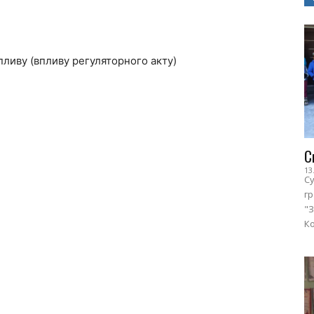
пливу (впливу регуляторного акту)
С
13
Су
г
"З
Ко