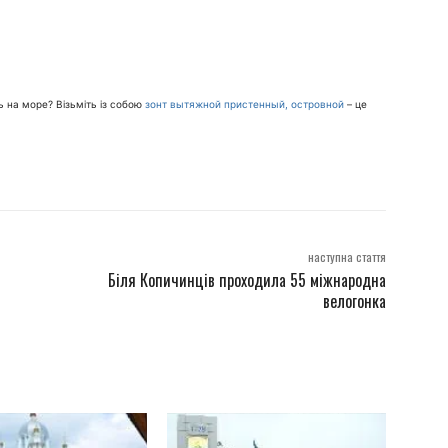
ь на море? Візьміть із собою
зонт вытяжной пристенный, островной
– це
наступна стаття
Біля Копичинців проходила 55 міжнародна
велогонка