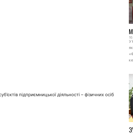
М
10
У 
як
«Ф
ке
уб’єктів підприємницької діяльності – фізичних осіб
З