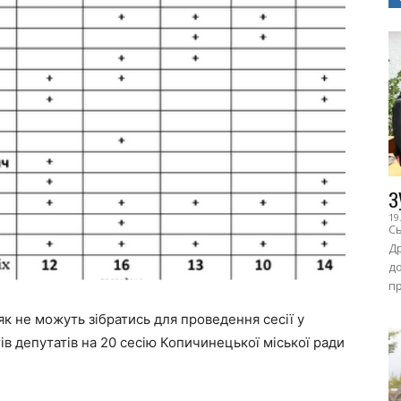
З
19
Сь
Др
до
пр
як не можуть зібратись для проведення сесії у
тів депутатів на 20 сесію Копичинецької міської ради