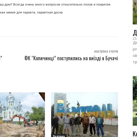
аш дом? Всегда очень много вопросов относительно полов и покрития.
чная химия для паркета, паркетная доска
Д
25
Дя
рі
наступна стаття
с
”
ФК “Копичинці” поступились на виїзді в Бучачі
тр
К
Політика