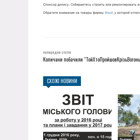
Спонсор допису: Собираетесь строить или ремонтировать в
Обратите внимание на товары фирмы
Stauf
, у которой отли
попередня стаття
Копичани побачили “ТойХтоПройшовКрізьВогонь
СХОЖІ НОВИНИ
Політика
Політика