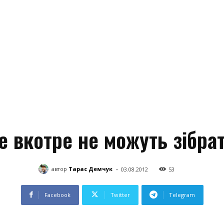
е вкотре не можуть зібрат
-
автор
Тарас Демчук
03.08.2012
53
Facebook
Twitter
Telegram