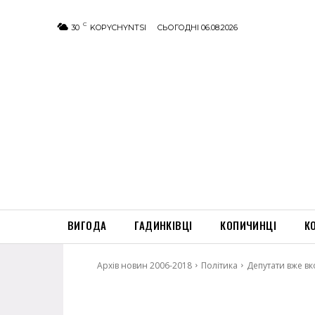
C
30
KOPYCHYNTSI
СЬОГОДНІ 06.08.2026
ВИГОДА
ГАДИНКІВЦІ
КОПИЧИНЦІ
К
Архів новин 2006-2018
Політика
Депутати вже вк