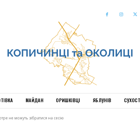
ОТІВКА
МАЙДАН
ОРИШКІВЦІ
ЯБЛУНІВ
СУХОС
отре не можуть зібратися на сесію