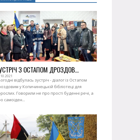
УСТРІЧ З ОСТАПОМ ДРОЗДОВ...
.10.2021
огодні відбулась зустріч - діалог із Остапом
оздовим у Копичинецькій бібліотеці для
рослих. Говорили не про прості буденні речі, а
о самоіден...