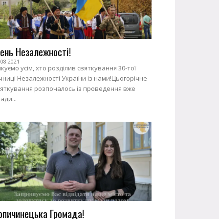
ень Незалежності!
.08.2021
куємо усім, хто розділив святкування 30-тої
чниці Незалежності України із нами!Цьогорічне
вяткування розпочалось із проведення вже
ади...
опичинецька Громада!