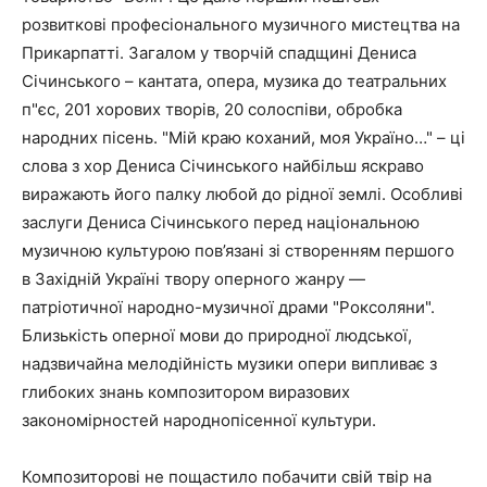
розвиткові професіонального музичного мистецтва на
Прикарпатті. Загалом у творчій спадщині Дениса
Січинського – кантата, опера, музика до театральних
п"єс, 201 хорових творів, 20 солоспіви, обробка
народних пісень. "Мій краю коханий, моя Україно…" – ці
слова з хор Дениса Січинського найбільш яскраво
виражають його палку любой до рідної землі. Особливі
заслуги Дениса Січинського перед національною
музичною культурою пов’язані зі створенням першого
в Західній Україні твору оперного жанру —
патріотичної народно-музичної драми "Роксоляни".
Близькість оперної мови до природної людської,
надзвичайна мелодійність музики опери випливає з
глибоких знань композитором виразових
закономірностей народнопісенної культури.
Композиторові не пощастило побачити свій твір на