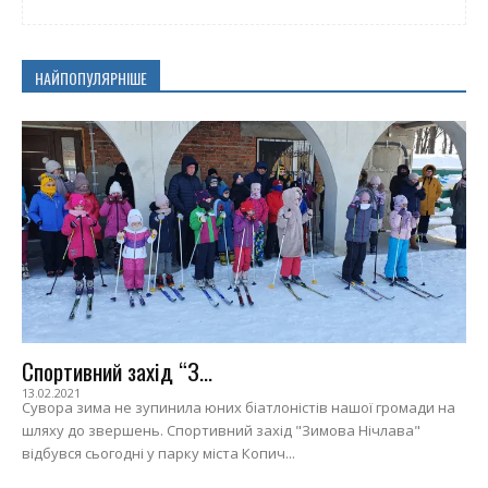
НАЙПОПУЛЯРНІШЕ
Спортивний захід “З...
13.02.2021
Сувора зима не зупинила юних біатлоністів нашої громади на
шляху до звершень. Спортивний захід "Зимова Нічлава"
відбувся сьогодні у парку міста Копич...