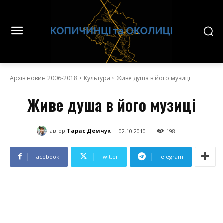
Архів новин 2006-2018
Культура
Живе душа в його музиці
Живе душа в його музиці
-
автор
Тарас Демчук
02.10.2010
198
Facebook
Twitter
Telegram