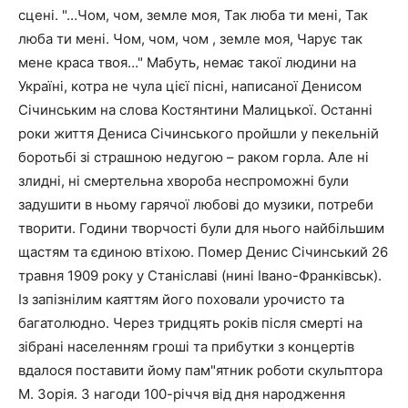
сцені. "…Чом, чом, земле моя, Так люба ти мені, Так
люба ти мені. Чом, чом, чом , земле моя, Чарує так
мене краса твоя…" Мабуть, немає такої людини на
Україні, котра не чула цієї пісні, написаної Денисом
Січинським на слова Костянтини Малицької. Останні
роки життя Дениса Січинського пройшли у пекельній
боротьбі зі страшною недугою – раком горла. Але ні
злидні, ні смертельна хвороба неспроможні були
задушити в ньому гарячої любові до музики, потреби
творити. Години творчості були для нього найбільшим
щастям та єдиною втіхою. Помер Денис Січинський 26
травня 1909 року у Станіславі (нині Івано-Франківськ).
Із запізнілим каяттям його поховали урочисто та
багатолюдно. Через тридцять років після смерті на
зібрані населенням гроші та прибутки з концертів
вдалося поставити йому пам"ятник роботи скульптора
М. Зорія. З нагоди 100-річчя від дня народження