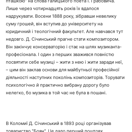
пташкою" на слова галицького поета І. Грабовича.
Лише через чотирнадцять років їх вдалося
надрукувати. Восени 1888 року, зібравши невелику
суму грошей, він вступив до університету на
юридичний і теологічний факультет. Але навчався тут
недовго. Д. Січинський прагне стати композитором.
Він закінчує консерваторію і стає на шлях музиканта-
професіонала. І один з перших зважився повністю
посвятити себе музиці – жити з нею і жити заради неї,
– цим він заклав основи для майбутньої професійної
діяльності наступних поколінь композиторів. Торувати
психологічно й практично вибрану дорогу було
нелегко, бо музика в той час не була в пошані.
В Коломиї Д. Січинський в 1893 році організував
товариство "Боян". Це дало перший поштовх