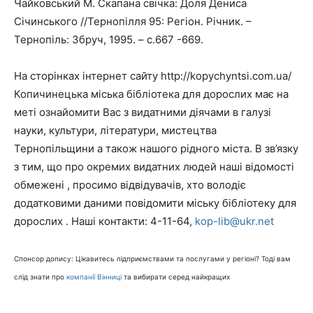
Чайковський М. Скапана свічка: Доля Дениса
Січинського //Тернопілля 95: Регіон. Річник. –
Тернопіль: Збруч, 1995. – с.667 -669.
На сторінках інтернет сайту http://kopychyntsi.com.ua/
Копичинецька міська бібліотека для дорослих має на
меті ознайомити Вас з видатними діячами в галузі
науки, культури, літератури, мистецтва
Тернопільщини а також нашого рідного міста. В зв’язку
з тим, що про окремих видатних людей наші відомості
обмежені , просимо відвідувачів, хто володіє
додатковими даними повідомити міську бібліотеку для
дорослих . Наші контакти: 4-11-64,
kop-lib@ukr.net
Спонсор допису: Цікавитесь підприємствами та послугами у регіоні? Тоді вам
слід знати про
компанії Вінниці
та вибирати серед найкращих