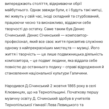
випереджають століття, відкриваючи обрії
майбутнього. Однак завжди були, є і будуть такі митці,
які живуть у свій час, іноді складний та стурбований,
працюючи чесно та виснажливо, віддаючи себе
творчості до остатку. Саме таким був Денис
Січинський. Денис Січинський — композитор-
професіонал, який все своє життя присвятив служінню
одному з найпрекрасніших мистецтв — музиці. Його
життя і творчість — це лише подвижницька діяльність
композитора, – це подвиг людини, яка віддала себе
повністю до останнього подиху – справі відродження й
становлення національної культури Галичини.
Народився Д.Січинський 2 жовтня 1865 року в селі
Клювинцях, що на Тернопільщині. Початкову першу
музичну освіту Д. Січинський здобув в учителів
Тернопільської гімназії Лева Левицького та