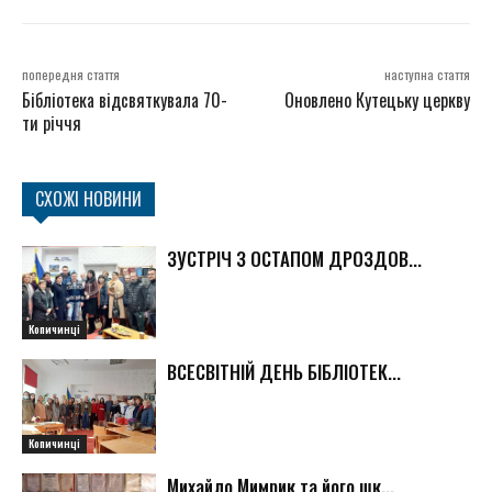
попередня стаття
наступна стаття
Бібліотека відсвяткувала 70-
Оновлено Кутецьку церкву
ти річчя
СХОЖІ НОВИНИ
ЗУСТРІЧ З ОСТАПОМ ДРОЗДОВ...
Копичинці
ВСЕСВІТНІЙ ДЕНЬ БІБЛІОТЕК...
Копичинці
Михайло Мимрик та його шк...