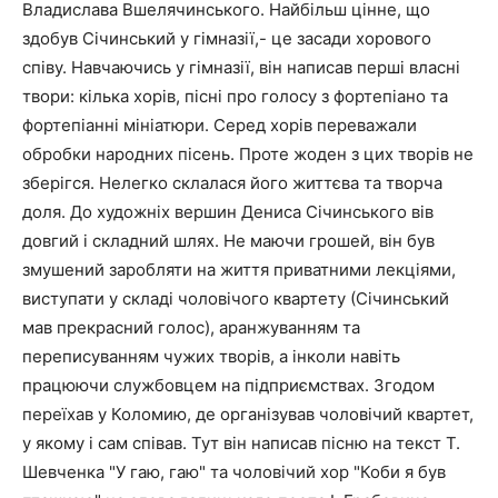
Владислава Вшелячинського. Найбільш цінне, що
здобув Січинський у гімназії,- це засади хорового
співу. Навчаючись у гімназії, він написав перші власні
твори: кілька хорів, пісні про голосу з фортепіано та
фортепіанні мініатюри. Серед хорів переважали
обробки народних пісень. Проте жоден з цих творів не
зберігся. Нелегко склалася його життєва та творча
доля. До художніх вершин Дениса Січинського вів
довгий і складний шлях. Не маючи грошей, він був
змушений заробляти на життя приватними лекціями,
виступати у складі чоловічого квартету (Січинський
мав прекрасний голос), аранжуванням та
переписуванням чужих творів, а інколи навіть
працюючи службовцем на підприємствах. Згодом
переїхав у Коломию, де організував чоловічий квартет,
у якому і сам співав. Тут він написав пісню на текст Т.
Шевченка "У гаю, гаю" та чоловічий хор "Коби я був