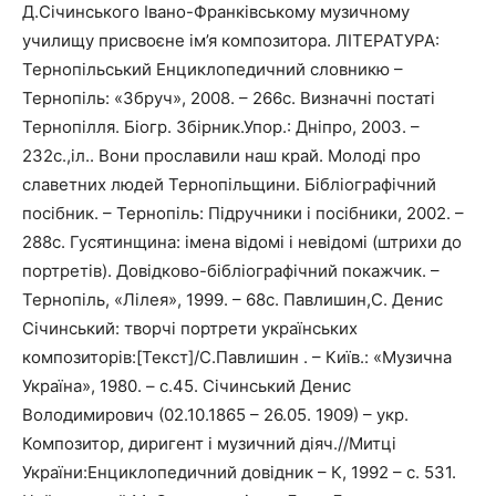
Д.Січинського Івано-Франківському музичному
училищу присвоєне ім’я композитора. ЛІТЕРАТУРА:
Тернопільський Енциклопедичний словникю –
Тернопіль: «Збруч», 2008. – 266с. Визначні постаті
Тернопілля. Біогр. Збірник.Упор.: Дніпро, 2003. –
232с.,іл.. Вони прославили наш край. Молоді про
славетних людей Тернопільщини. Бібліографічний
посібник. – Тернопіль: Підручники і посібники, 2002. –
288с. Гусятинщина: імена відомі і невідомі (штрихи до
портретів). Довідково-бібліографічний покажчик. –
Тернопіль, «Лілея», 1999. – 68с. Павлишин,С. Денис
Січинський: творчі портрети українських
композиторів:[Текст]/С.Павлишин . – Київ.: «Музична
Україна», 1980. – с.45. Січинський Денис
Володимирович (02.10.1865 – 26.05. 1909) – укр.
Композитор, диригент і музичний діяч.//Митці
України:Енциклопедичний довідник – К, 1992 – с. 531.