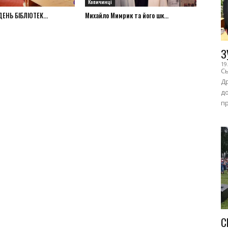
Копичинці
ЕНЬ БІБЛІОТЕК...
Михайло Мимрик та його шк...
З
19
Сь
Др
до
пр
С