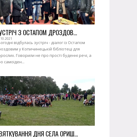
УСТРІЧ З ОСТАПОМ ДРОЗДОВ...
.10.2021
огодні відбулась зустріч - діалог із Остапом
оздовим у Копичинецькій бібліотеці для
рослих. Говорили не про прості буденні речі, а
о самоіден...
ВЯТКУВАННЯ ДНЯ СЕЛА ОРИШ...