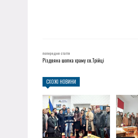
попередня стаття
Різдвяна шопка храму св.Трійці
СХОЖІ НОВИНИ