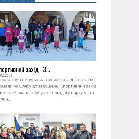
портивний захід “З...
.02.2021
вора зима не зупинила юних біатлоністів нашої
ромади на шляху до звершень. Спортивний захід
имова Нічлава" відбувся сьогодні у парку міста
пич...