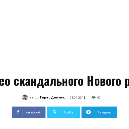
ео скандального Нового 
-
автор
Тарас Демчук
06.01.2011
42
Facebook
Twitter
Telegram