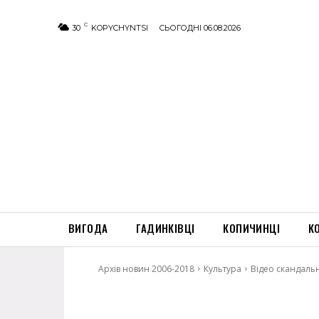
C
30
KOPYCHYNTSI
СЬОГОДНІ 06.08.2026
ВИГОДА
ГАДИНКІВЦІ
КОПИЧИНЦІ
К
Архів новин 2006-2018
Культура
Відео скандаль