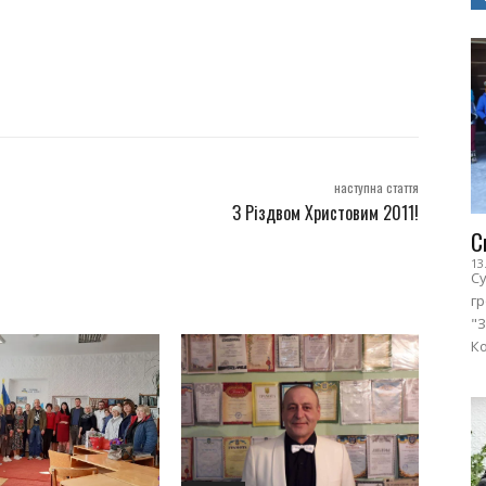
наступна стаття
З Різдвом Христовим 2011!
С
13
Су
г
"З
Ко