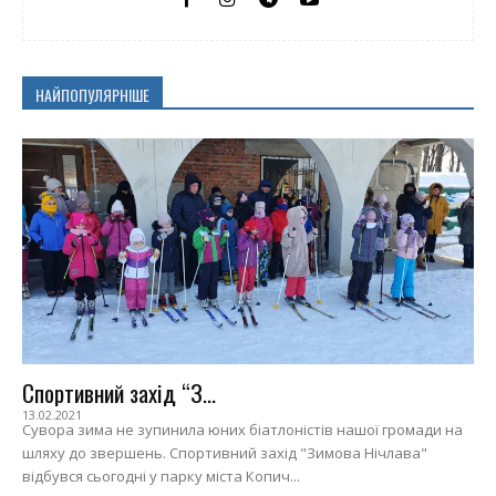
НАЙПОПУЛЯРНІШЕ
Спортивний захід “З...
13.02.2021
Сувора зима не зупинила юних біатлоністів нашої громади на
шляху до звершень. Спортивний захід "Зимова Нічлава"
відбувся сьогодні у парку міста Копич...