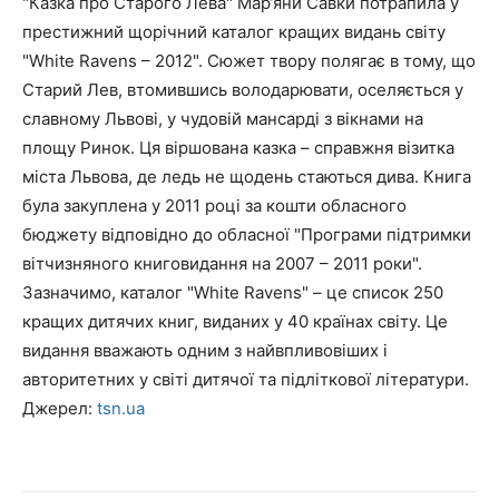
"Казка про Старого Лева" Мар’яни Савки потрапила у
престижний щорічний каталог кращих видань світу
"White Ravens – 2012". Сюжет твору полягає в тому, що
Старий Лев, втомившись володарювати, оселяється у
славному Львові, у чудовій мансарді з вікнами на
площу Ринок. Ця віршована казка – справжня візитка
міста Львова, де ледь не щодень стаються дива. Книга
була закуплена у 2011 році за кошти обласного
бюджету відповідно до обласної "Програми підтримки
вітчизняного книговидання на 2007 – 2011 роки".
Зазначимо, каталог "White Ravens" – це список 250
кращих дитячих книг, виданих у 40 країнах світу. Це
видання вважають одним з найвпливовіших і
авторитетних у світі дитячої та підліткової літератури.
Джерел:
tsn.ua