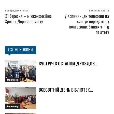
попередня стаття
наступна стаття
31 березня – міжконфесійна
У Копичинцях телефони на
Хресна Дорога по місту
«зону» передають у
консервних банках з-під
паштету
СХОЖІ НОВИНИ
ЗУСТРІЧ З ОСТАПОМ ДРОЗДОВ...
Копичинці
ВСЕСВІТНІЙ ДЕНЬ БІБЛІОТЕК...
Копичинці