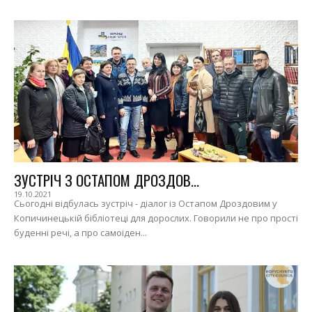
ЗУСТРІЧ З ОСТАПОМ ДРОЗДОВ...
19.10.2021
Сьогодні відбулась зустріч - діалог із Остапом Дроздовим у
Копичинецькій бібліотеці для дорослих. Говорили не про прості
буденні речі, а про самоіден...