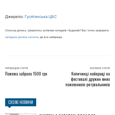
Джерело:
Гусятинська ЦБС
Спонсор допису: Цікавитесь купівлею котеджів і будинків? Вас точно зацікавить
западная долина поселок
, де все найкраще
попередня стаття
наступна стаття
Пожежа забрала 1500 грн
Копичинці найкращі на
фестивалі дружин юних
пожежників-рятувальників
СХОЖІ НОВИНИ