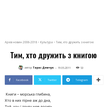
Архів новин 2006-2018
Культура
Тим, хто дружить з книгою
Тим, хто дружить з книгою
-
автор
Тарас Демчук
19.05.2011
53
Facebook
Twitter
Telegram
Книги – морська глибина,
Хто в них пірне аж до дна,
Той, хоч і труду мав досить,