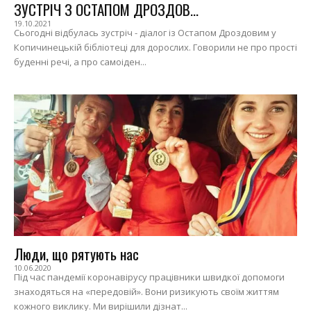
ЗУСТРІЧ З ОСТАПОМ ДРОЗДОВ...
19.10.2021
Сьогодні відбулась зустріч - діалог із Остапом Дроздовим у
Копичинецькій бібліотеці для дорослих. Говорили не про прості
буденні речі, а про самоіден...
Люди, що рятують нас
10.06.2020
Під час пандемії коронавірусу працівники швидкої допомоги
знаходяться на «передовій». Вони ризикують своїм життям
кожного виклику. Ми вирішили дізнат...