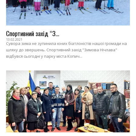
Спортивний захід “З...
13.02.2021
Сувора зима не зупинила юних біатлоністів нашої громади на
шляху до звершень. Спортивний захід "Зимова Нічлава"
відбувся сьогодні у парку міста Копич...