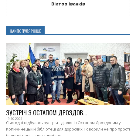
Віктор Іванків
НАЙПОПУЛЯРНІШЕ
ЗУСТРІЧ З ОСТАПОМ ДРОЗДОВ...
19.10.2021
Сьогодні відбулась зустріч - діалог із Остапом Дроздовим у
Копичинецькій бібліотеці для дорослих. Говорили не про прості
буденні речі, а про самоіден...