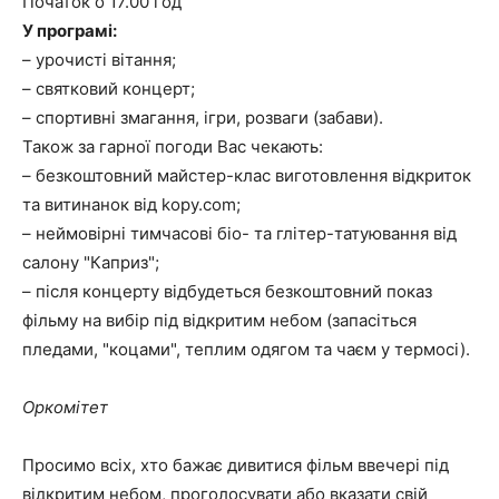
Початок о 17.00 год
У програмі:
– урочисті вітання;
– святковий концерт;
– спортивні змагання, ігри, розваги (забави).
Також за гарної погоди Вас чекають:
– безкоштовний майстер-клас виготовлення відкриток
та витинанок від kopy.com;
– неймовірні тимчасові біо- та глітер-татуювання від
салону "Каприз";
– після концерту відбудеться безкоштовний показ
фільму на вибір під відкритим небом (запасіться
пледами, "коцами", теплим одягом та чаєм у термосі).
Оркомітет
Просимо всіх, хто бажає дивитися фільм ввечері під
відкритим небом, проголосувати або вказати свій