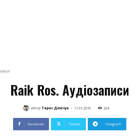
записи
Raik Ros. Аудіозаписи
-
автор
Тарас Демчук
17.01.2010
204
Facebook
Twitter
Telegram