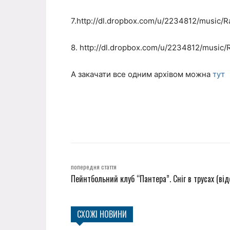
7.http://dl.dropbox.com/u/2234812/music/R
8. http://dl.dropbox.com/u/2234812/music/
А закачати все одним архівом можна
тут
попередня стаття
Пейнтбольний клуб “Пантера”. Сніг в трусах (від
СХОЖІ НОВИНИ