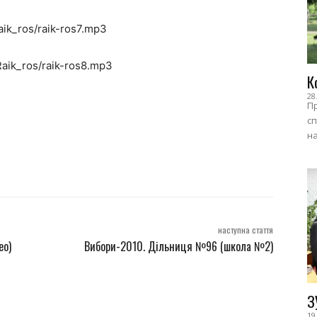
aik_ros/raik-ros7.mp3
Raik_ros/raik-ros8.mp3
К
28
Пр
сп
на
наступна стаття
ео)
Вибори-2010. Дільниця №96 (школа №2)
З
19