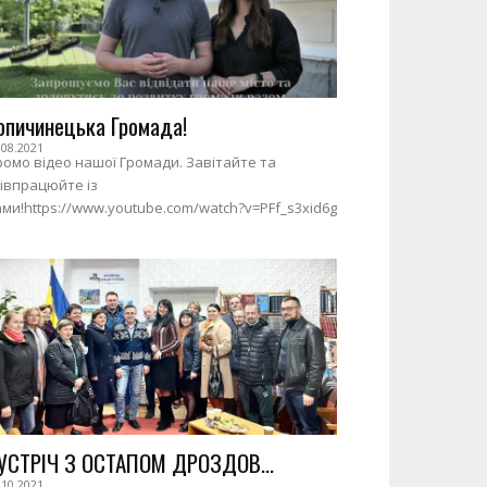
опичинецька Громада!
.08.2021
омо відео нашої Громади. Завітайте та
івпрацюйте із
ми!https://www.youtube.com/watch?v=PFf_s3xid6g
УСТРІЧ З ОСТАПОМ ДРОЗДОВ...
.10.2021