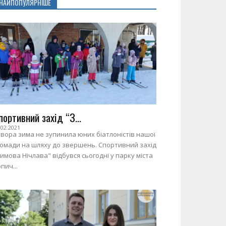
НАЙПОПУЛЯРНІШЕ
портивний захід “З...
.02.2021
вора зима не зупинила юних біатлоністів нашої
ромади на шляху до звершень. Спортивний захід
имова Нічлава" відбувся сьогодні у парку міста
пич...