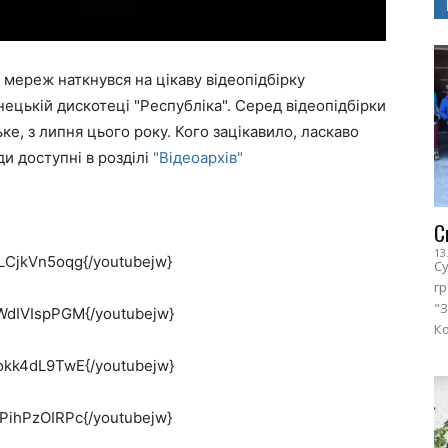
 мереж наткнувся на цікаву відеопідбірку
ецькій дискотеці "Республіка". Серед відеопідбірки
ьке, з липня цього року. Кого зацікавило, ласкаво
ди доступні в розділі
"Відеоархів"
С
13
LCjkVn5oqg{/youtubejw}
Су
г
"З
WdIVIspPGM{/youtubejw}
Ко
okk4dL9TwE{/youtubejw}
PihPzOIRPc{/youtubejw}