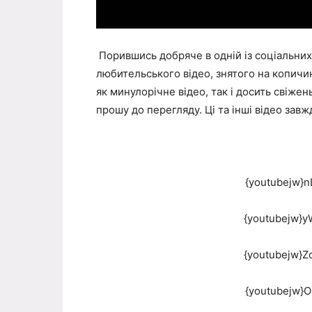
Порившись добряче в одній із соціальних
любительського відео, знятого на копичин
як минулорічне відео, так і досить свіжен
прошу до перегляду. Ці та інші відео завж
{youtubejw}n
{youtubejw}y
{youtubejw}Z
{youtubejw}O