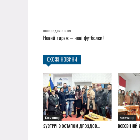
попередня стаття
Новий тираж – нові футболки!
СХОЖІ НОВИНИ
Копичинці
Копичинці
ЗУСТРІЧ З ОСТАПОМ ДРОЗДОВ...
ВСЕСВІТНІЙ Д