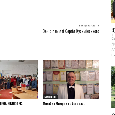
наступна стаття
З
Вечір пам’яті Сергія Кузьмінського
19
Сь
Др
до
пр
Копичинці
ЕНЬ БІБЛІОТЕК...
Михайло Мимрик та його шк...
К