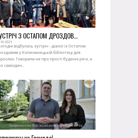
УСТРІЧ З ОСТАПОМ ДРОЗДОВ...
.10.2021
огодні відбулась зустріч - діалог із Остапом
оздовим у Копичинецькій бібліотеці для
рослих. Говорили не про прості буденні речі, а
о самоіден...
опичинецька Громада!