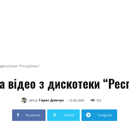
 дискотеки "Республіка"
а відео з дискотеки “Рес
-
автор
Тарас Демчук
13.08.2009
103
Facebook
Twitter
Telegram