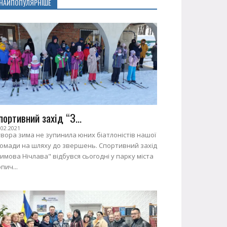
НАЙПОПУЛЯРНІШЕ
портивний захід “З...
.02.2021
вора зима не зупинила юних біатлоністів нашої
ромади на шляху до звершень. Спортивний захід
имова Нічлава" відбувся сьогодні у парку міста
пич...