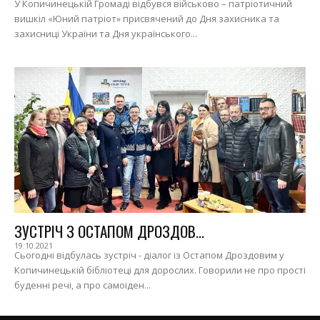
У Копичинецькій Громаді відбувся військово – патріотичний
вишкіл «Юний патріот» присвячений до Дня захисника та
захисниці України та Дня українського...
ЗУСТРІЧ З ОСТАПОМ ДРОЗДОВ...
19.10.2021
Сьогодні відбулась зустріч - діалог із Остапом Дроздовим у
Копичинецькій бібліотеці для дорослих. Говорили не про прості
буденні речі, а про самоіден...