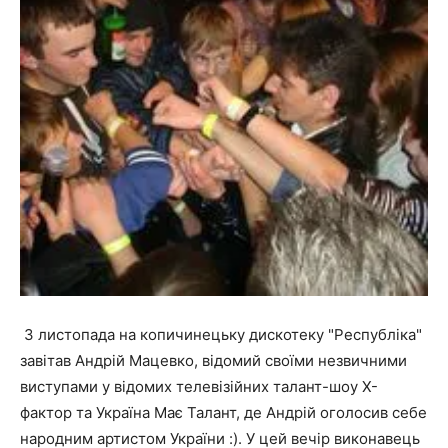
3 листопада на копичинецьку дискотеку "Республіка"
завітав Андрій Мацевко, відомий своїми незвичними
виступами у відомих телевізійних талант-шоу Х-
фактор та Україна Має Талант, де Андрій оголосив себе
народним артистом України :). У цей вечір виконавець