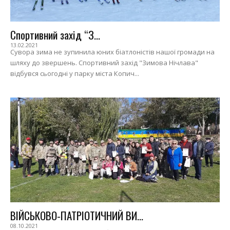
Спортивний захід “З...
13.02.2021
Сувора зима не зупинила юних біатлоністів нашої громади на
шляху до звершень. Спортивний захід "Зимова Нічлава"
відбувся сьогодні у парку міста Копич...
ВІЙСЬКОВО-ПАТРІОТИЧНИЙ ВИ...
08.10.2021