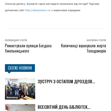
Спонсор допису: Бажаєте гарно виглядати незалежно від погоди? Тоді вам
допоможе сайт
http://sitesovetov.ru/
з корисними порадами
попередня стаття
наступна стаття
Ремонтували вулицю Богдана
Копичинці вшанували жертв
Хмельницького
Голодоморів
СХОЖІ НОВИНИ
ЗУСТРІЧ З ОСТАПОМ ДРОЗДОВ...
Копичинці
ВСЕСВІТНІЙ ДЕНЬ БІБЛІОТЕК...