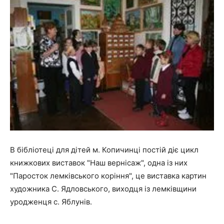
В бібліотеці для дітей м. Копичинці постій діє цикл
книжкових виставок "Наш вернісаж", одна із них
"Паросток лемківського коріння", це виставка картин
художника С. Ядловського, виходця із лемківщини
уродженця с. Яблунів.