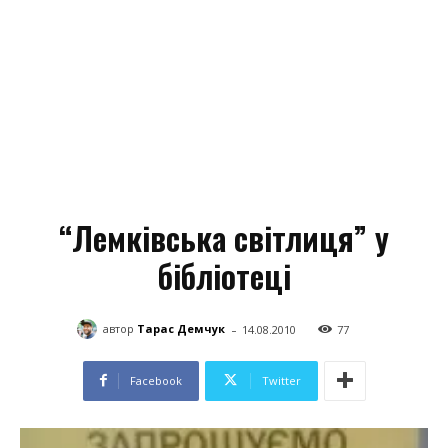
“Лемківська світлиця” у
бібліотеці
-
автор
Тарас Демчук
14.08.2010
77
Facebook
Twitter