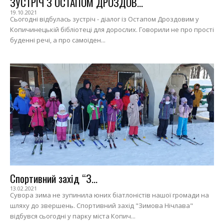
ЗУСТРІЧ З ОСТАПОМ ДРОЗДОВ...
19.10.2021
Сьогодні відбулась зустріч - діалог із Остапом Дроздовим у
Копичинецькій бібліотеці для дорослих. Говорили не про прості
буденні речі, а про самоіден...
Спортивний захід “З...
13.02.2021
Сувора зима не зупинила юних біатлоністів нашої громади на
шляху до звершень. Спортивний захід "Зимова Нічлава"
відбувся сьогодні у парку міста Копич...