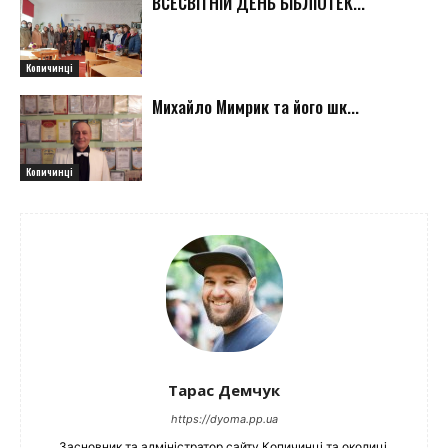
ВСЕСВІТНІЙ ДЕНЬ БІБЛІОТЕК...
Копичинці
Михайло Мимрик та його шк...
Копичинці
Тарас Демчук
https://dyoma.pp.ua
Засновник та адміністратор сайту Копичинці та околиці.