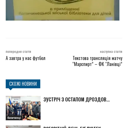
попередня стаття
наступна стаття
А завтра у нас футбол
Текстова трансляція матчу
“Марспирт” – ФК “Ланівці”
СХОЖІ НОВИНИ
ЗУСТРІЧ З ОСТАПОМ ДРОЗДОВ...
Копичинці