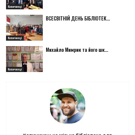
Копичинці
ВСЕСВІТНІЙ ДЕНЬ БІБЛІОТЕК...
Копичинці
Михайло Мимрик та його шк...
Копичинці
Копичинецька міська бібліотека для