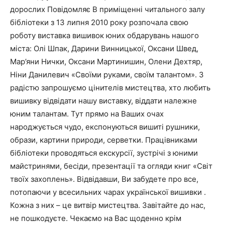
дорослих Повідомляє В приміщенні читального залу
бібліотеки з 13 липня 2010 року розпочала свою
роботу виставка вишивок юних обдарувань нашого
міста: Олі Шпак, Дарини Винницької, Оксани Швед,
Мар’яни Нички, Оксани Мартинишин, Олени Дехтяр,
Ніни Данилевич «Своїми руками, своїм талантом». З
радістю запрошуємо цінителів мистецтва, хто любить
вишивку відвідати нашу виставку, віддати належне
юним талантам. Тут прямо на Ваших очах
народжується чудо, експонуються вишиті рушники,
образи, картини природи, серветки. Працівниками
бібліотеки проводяться екскурсії, зустрічі з юними
майстринями, бесіди, презентації та огляди книг «Світ
твоїх захоплень». Відвідавши, Ви забудете про все,
потопаючи у всесильних чарах української вишивки .
Кожна з них – це витвір мистецтва. Завітайте до нас,
не пошкодуєте. Чекаємо на Вас щоденно крім