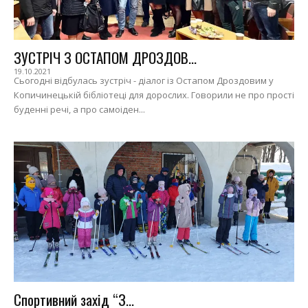
ЗУСТРІЧ З ОСТАПОМ ДРОЗДОВ...
19.10.2021
Сьогодні відбулась зустріч - діалог із Остапом Дроздовим у
Копичинецькій бібліотеці для дорослих. Говорили не про прості
буденні речі, а про самоіден...
Спортивний захід “З...