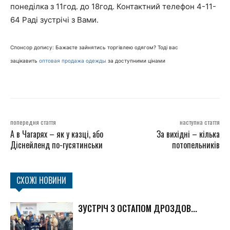
понеділка з 11год. до 18год. Контактний телефон 4-11-
64 Раді зустрічі з Вами.
Спонсор допису: Бажаєте зайнятись торгівлею одягом? Тоді вас
зацікавить
оптовая продажа одежды
за доступними цінами
попередня стаття
наступна стаття
А в Чагарях – як у казці, або
За вихідні – кілька
Діснейленд по-гусятинськи
потопельників
СХОЖІ НОВИНИ
ЗУСТРІЧ З ОСТАПОМ ДРОЗДОВ...