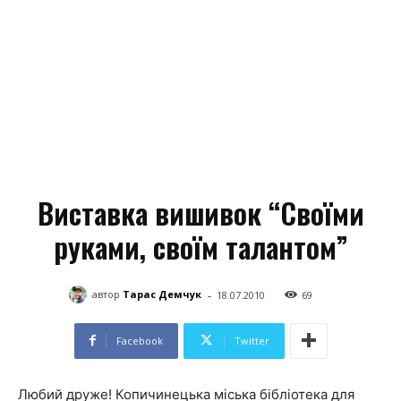
Виставка вишивок “Своїми
руками, своїм талантом”
-
автор
Тарас Демчук
18.07.2010
69
Facebook
Twitter
Любий друже! Копичинецька міська бібліотека для