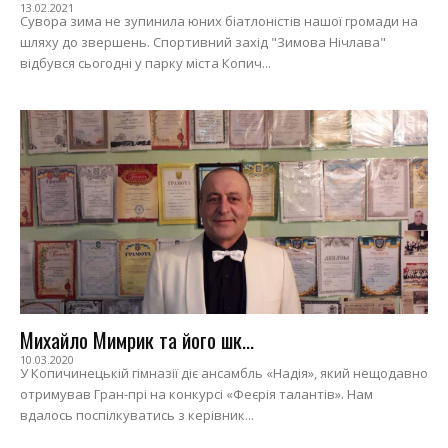
13.02.2021
Сувора зима не зупинила юних біатлоністів нашої громади на
шляху до звершень. Спортивний захід "Зимова Нічлава"
відбувся сьогодні у парку міста Копич...
Михайло Мимрик та його шк...
10.03.2020
У Копичинецькій гімназії діє ансамбль «Надія», який нещодавно
отримував Гран-прі на конкурсі «Феєрія талантів». Нам
вдалось поспілкуватись з керівник...