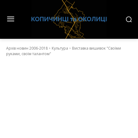
Архів новин 2006-2018
Культура
Виставка вишивок "Своїми
руками, своїм талантом"