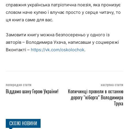
справжня українська патріотична поезія, яка пронизує
словом наче кулею і влучає просто у серце читачу, то
ця книга саме для вас.
Замовити книгу можна безпосереньо у одного із
авторів – Володимира Ухача, написавши у соцмережі
Вконтакті –
https://vk.com/oskolochok
.
попередня стаття
наступна стаття
Віддамо шану Герою України!
Копичинці провели в останню
дорогу “кіборга” Володимира
Труха
СХОЖІ НОВИНИ