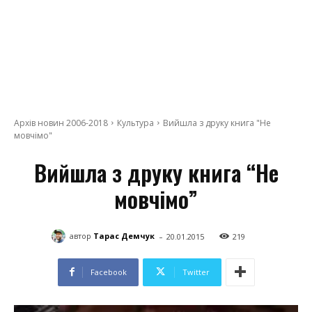
Архів новин 2006-2018
Культура
Вийшла з друку книга "Не
мовчімо"
Вийшла з друку книга “Не
мовчімо”
-
автор
Тарас Демчук
20.01.2015
219
Facebook
Twitter