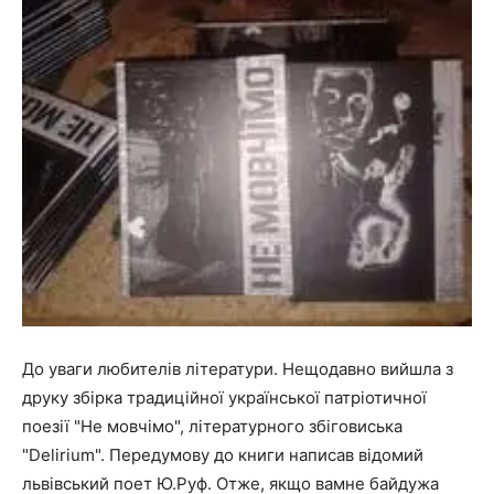
До уваги любителів літератури. Нещодавно вийшла з
друку збірка традиційної української патріотичної
поезії "Не мовчімо", літературного збіговиська
"Delirium". Передумову до книги написав відомий
львівський поет Ю.Руф. Отже, якщо вамне байдужа