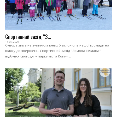
Спортивний захід “З...
13.02.2021
Сувора зима не зупинила юних біатлоністів нашої громади на
шляху до звершень. Спортивний захід "Зимова Нічлава"
відбувся сьогодні у парку міста Копич...