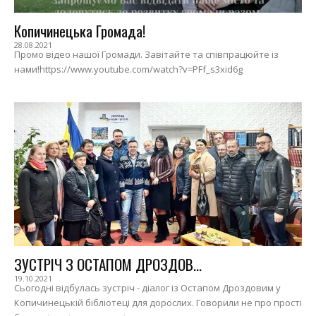
Копичинецька Громада!
28.08.2021
Промо відео нашої Громади. Завітайте та співпрацюйте із
нами!https://www.youtube.com/watch?v=PFf_s3xid6g
ЗУСТРІЧ З ОСТАПОМ ДРОЗДОВ...
19.10.2021
Сьогодні відбулась зустріч - діалог із Остапом Дроздовим у
Копичинецькій бібліотеці для дорослих. Говорили не про прості