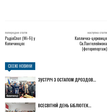
попередня стаття
наступна стаття
РадіоСпот (Wi-Fi) у
Капличка-церквиця
Копичинцях
Св.Пантелеймона
(фоторепортаж)
СХОЖІ НОВИНИ
ЗУСТРІЧ З ОСТАПОМ ДРОЗДОВ...
Копичинці
ВСЕСВІТНІЙ ДЕНЬ БІБЛІОТЕК...