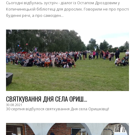
Сьогодні відбулась зустріч - діалог із Остапом Дроздовим у
Копичинецькій бібліотеці для дорослих. Говорили не про прості
буденні речі, а про самоіден...
СВЯТКУВАННЯ ДНЯ СЕЛА ОРИШ...
30.08.2021
30 серпня відбулося святкування Дня села Оришківці!