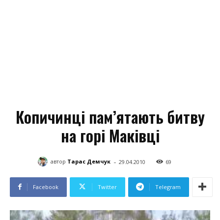
Копичинці пам’ятають битву
на горі Маківці
-
автор
Тарас Демчук
29.04.2010
69
Facebook
Twitter
Telegram