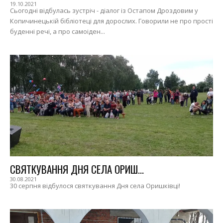
19.10.2021
Сьогодні відбулась зустріч - діалог із Остапом Дроздовим у
Копичинецькій бібліотеці для дорослих. Говорили не про прості
буденні речі, а про самоіден...
СВЯТКУВАННЯ ДНЯ СЕЛА ОРИШ...
30.08.2021
30 серпня відбулося святкування Дня села Оришківці!