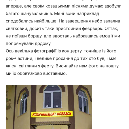
вперше, але своїм козацькими піснями думаю здобули
багато шанувальників. Мені вони наприклад
сподобались найбільше. На завершення небо запалив
святковий, досить таки пристойний феєрверк. Оттак,
не поївши борщу, але вдосталь набравшись емоції ми
попрямували додому.
Ось декілька фотографії із концерту, точніше із його
рок-частини, і велике прохання до тих хто був, і має
якісні світлини з фесту. Висилайте нам фото на пошту,
ми їх обов’язково виставимо.