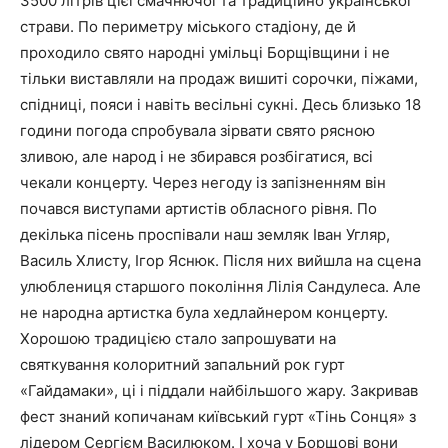
3500 літрів цієї смачнючої та традиційно української
страви. По периметру міського стадіону, де й
проходило свято народні умільці Борщівщини і не
тільки виставляли на продаж вишиті сорочки, піжами,
спідниці, пояси і навіть весільні сукні. Десь близько 18
години погода спробувала зірвати свято рясною
зливою, але народ і не збирався розбігатися, всі
чекали концерту. Через негоду із запізненням він
почався виступами артистів обласного рівня. По
декілька пісень проспівали наш земляк Іван Угляр,
Василь Хлисту, Ігор Яснюк. Після них вийшла на сцена
улюблениця старшого покоління Лілія Сандулеса. Але
не народна артистка була хедлайнером концерту.
Хорошою традицією стало запрошувати на
святкування колоритний запальний рок гурт
«Гайдамаки», ці і піддали найбільшого жару. Закривав
фест знаний копичанам київський гурт «Тінь Сонця» з
лідером Сергієм Василюком. І хоча у Борщові вони