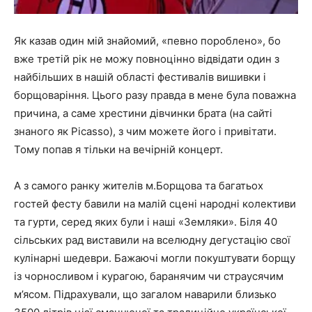
Як казав один мій знайомий, «певно пороблено», бо
вже третій рік не можу повноцінно відвідати один з
найбільших в нашій області фестивалів вишивки і
борщоваріння. Цього разу правда в мене була поважна
причина, а саме хрестини дівчинки брата (на сайті
знаного як Picasso), з чим можете його і привітати.
Тому попав я тільки на вечірній концерт.
А з самого ранку жителів м.Борщова та багатьох
гостей фесту бавили на малій сцені народні колективи
та гурти, серед яких були і наші «Земляки». Біля 40
сільських рад виставили на вселюдну дегустацію свої
кулінарні шедеври. Бажаючі могли покуштувати борщу
із чорносливом і курагою, баранячим чи страусячим
м’ясом. Підрахували, що загалом наварили близько