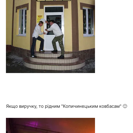
Якщо виручку, то рідним "Копичинецьким ковбасам" 🙂