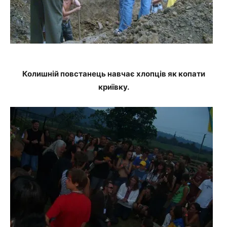
Колишній повстанець навчає хлопців як копати
криївку.