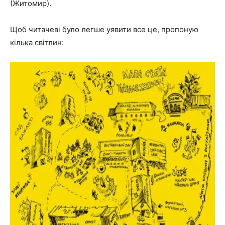
(Житомир).
Щоб читачеві було легше уявити все це, пропоную
кілька світлин: