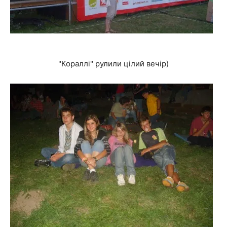
"Кораллі" рулили цілий вечір)