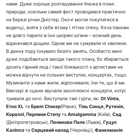
нами. Дуже хороше розташування Унежа в плані
природи, оскільки самий фест проводився практично
на березі річки Дністер. Охочі могли покупатися в
водичці, зняти з себе втому і літню спеку. Хоча панкам
не довго парило в їхні шкіряні штани – кожний день
відзначався дощем. Однак ми не сумували ні хвилини.
В денну пору існувало безліч занять. Особисто мені
дуже подобаються заходи такого плану, бо збирається
досить гарний люд і такої близькості з артистами не
можна відчути на сольних виступах, концертах, тощо.
Музиканти з нами жили, відпочивали, їли те, що й ми.
Ввечері зі сцени звучали захоплюючі концерти, котрі
тривали до ночі. Виступали такі гурти, як:
Оt Vinta,
Етно
XL
та
Бреm Сtокер
(Рівне),
Тінь Сонця, Рутенія,
Кораллі, Перлини Степу
та
Amalgamma
(Київ),
Сад
(Дніпропетровськ),
Полинове Поле
(Львів),
Гуцул
Каліпсо
та
Серцевий напад
(Чернівці),
Фанкоманія