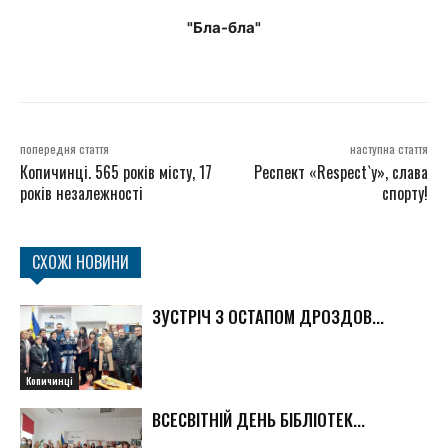
"Бла-бла"
попередня стаття
наступна стаття
Копичинці. 565 років місту, 17
Респект «Respect`y», слава
років незалежності
спорту!
СХОЖІ НОВИНИ
ЗУСТРІЧ З ОСТАПОМ ДРОЗДОВ...
Копичинці
ВСЕСВІТНІЙ ДЕНЬ БІБЛІОТЕК...