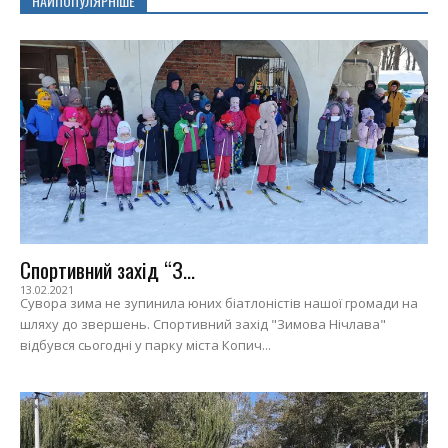
НАЙПОПУЛЯРНІШЕ
Спортивний захід “З...
13.02.2021
Сувора зима не зупинила юних біатлоністів нашої громади на
шляху до звершень. Спортивний захід "Зимова Нічлава"
відбувся сьогодні у парку міста Копич...