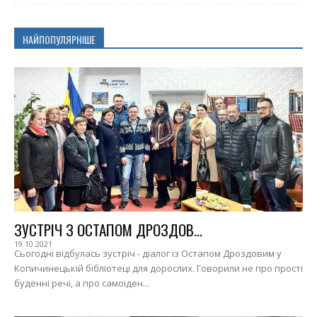
НАЙПОПУЛЯРНІШЕ
ЗУСТРІЧ З ОСТАПОМ ДРОЗДОВ...
19.10.2021
Сьогодні відбулась зустріч - діалог із Остапом Дроздовим у
Копичинецькій бібліотеці для дорослих. Говорили не про прості
буденні речі, а про самоіден...