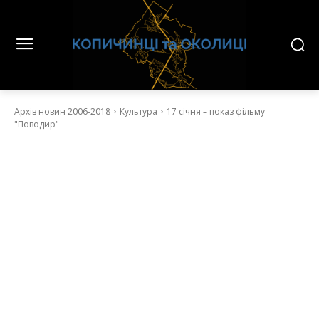
Архів новин 2006-2018
Культура
17 січня – показ фільму
"Поводир"