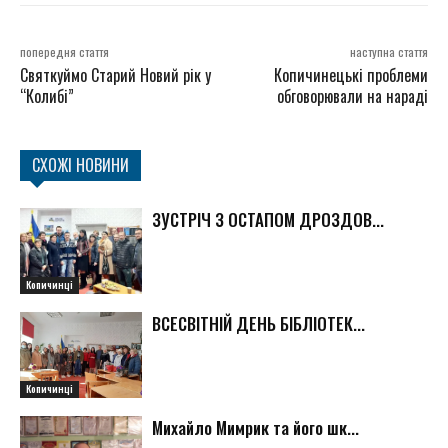
попередня стаття
наступна стаття
Святкуймо Старий Новий рік у
Копичинецькі проблеми
“Колибі”
обговорювали на нараді
СХОЖІ НОВИНИ
ЗУСТРІЧ З ОСТАПОМ ДРОЗДОВ...
Копичинці
ВСЕСВІТНІЙ ДЕНЬ БІБЛІОТЕК...
Копичинці
Михайло Мимрик та його шк...