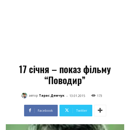
17 січня – показ фільму
“Поводир”
-
автор
Тарас Демчук
13.01.2015
173
Facebook
Twitter