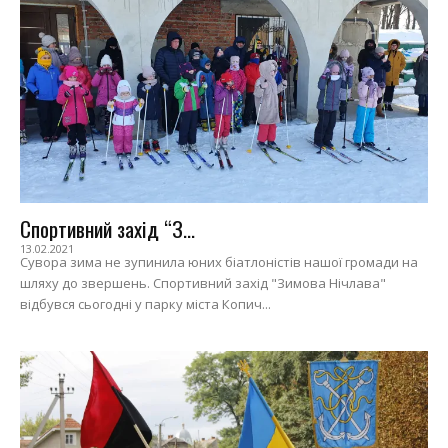
Спортивний захід “З...
13.02.2021
Сувора зима не зупинила юних біатлоністів нашої громади на
шляху до звершень. Спортивний захід "Зимова Нічлава"
відбувся сьогодні у парку міста Копич...