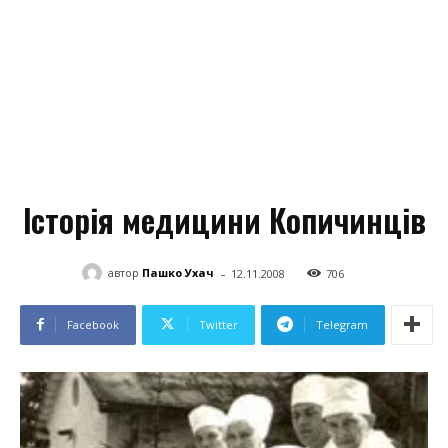
Історія медицини Копичинців
-
автор
Пашко Ухач
12.11.2008
706
Facebook
Twitter
Telegram