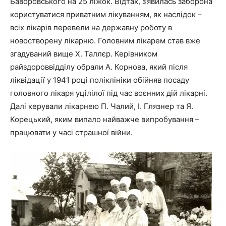
Баворовського на 25 ліжок. Відтак, з’явилась заборона
користуватися приватним лікуванням, як наслідок –
всіх лікарів перевели на державну роботу в
новостворену лікарню. Головним лікарем став вже
згадуваний вище Х. Таллєр. Керівником
райздороввідділу обрали А. Корнова, який після
ліквідації у 1941 році поліклініки обійняв посаду
головного лікаря уцілілої під час воєнних дій лікарні.
Далі керували лікарнею П. Чалий, І. Глязнер та Я.
Корецький, яким випало найважче випробування –
працювати у часі страшної війни.