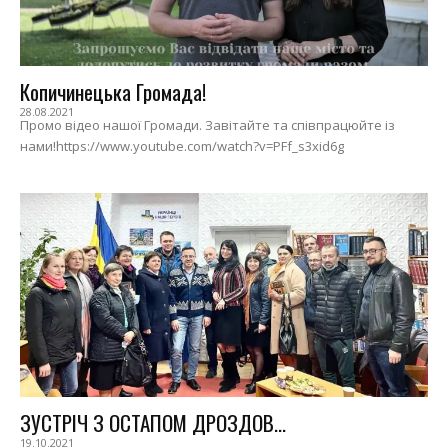
Копичинецька Громада!
28.08.2021
Промо відео нашої Громади. Завітайте та співпрацюйте із
нами!https://www.youtube.com/watch?v=PFf_s3xid6g
ЗУСТРІЧ З ОСТАПОМ ДРОЗДОВ...
19.10.2021