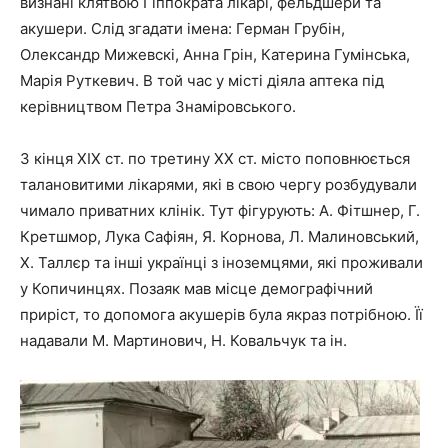
визнані клятвою Гіппократа лікарі, фельдшери та
акушери. Слід згадати імена: Герман Грубін,
Олександр Мижевскі, Анна Грін, Катерина Гумінська,
Марія Руткевич. В той час у місті діяла аптека під
керівництвом Петра Знаміровського.
З кінця ХІХ ст. по третину ХХ ст. місто поповнюється
талановитими лікарями, які в свою чергу розбудували
чимало приватних клінік. Тут фігурують: А. Фітшнер, Г.
Кретшмор, Лука Сафіян, Я. Корнова, Л. Малиновський,
Х. Таллєр та інші українці з іноземцями, які проживали
у Копичинцях. Позаяк мав місце демографічний
приріст, то допомога акушерів була якраз потрібною. Її
надавали М. Мартинович, Н. Ковальчук та ін.