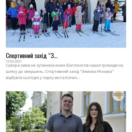
Спортивний захід “З...
13.02.2021
Сувора зима не зупинила юних біатлоністів нашої громади на
шляху до звершень. Спортивний захід "Зимова Нічлава"
відбувся сьогодні у парку міста Копич...