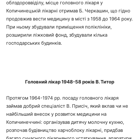
облздороввіділу, місце головного лікаря у
Копичинецькій лікарні отримав Б. Черкашин, що гідно
продовжив вести медицину в місті з 1958 до 1964 року.
При ньому збудували приміщення поліклініки,
розширили ліжковий фонд, збудували кілька
господарських будинків.
Головний лікар 1948-58 років В. Титор
Протягом 1964-1974 рр. посаду головного лікаря
займав добрий спеціаліст В. Присіч, який вклав чи не
найбільший внесок у розвиток медицини на
Копичинеччині: організував дитячу молочну кухню,
розпочав будівництво харчоблоку лікарні, придбав
багато сучасного лікарняного устаткування, апаратури