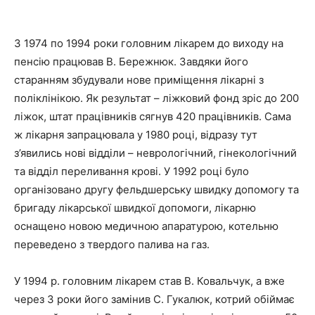
З 1974 по 1994 роки головним лікарем до виходу на
пенсію працював В. Бережнюк. Завдяки його
старанням збудували нове приміщення лікарні з
поліклінікою. Як результат – ліжковий фонд зріс до 200
ліжок, штат працівників сягнув 420 працівників. Сама
ж лікарня запрацювала у 1980 році, відразу тут
з’явились нові відділи – неврологічний, гінекологічний
та відділ переливання крові. У 1992 році було
організовано другу фельдшерську швидку допомогу та
бригаду лікарської швидкої допомоги, лікарню
оснащено новою медичною апаратурою, котельню
переведено з твердого палива на газ.
У 1994 р. головним лікарем став В. Ковальчук, а вже
через 3 роки його замінив С. Гукалюк, котрий обіймає