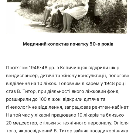
Медичний колектив початку 50-х років
Протягом 1946-48 рр. в Копичинцях відкрили шкір
вендиспансер, дитячі та жіночу консультації, пологове
відділення на 10 ліжок. Головним лікарем у 1948 році
став В. Титор, при діяльності якого ліжковий фонд
розширили до 100 ліжок, відкрили дитяче та
гінекологічне відділення, запрацював рентген-кабінет.
На той час у лікарні працювало 10 лікарів та близько
20 медсестер, стільки ж технічного персоналу. Опісля
того, як досвідчений В. Титор зайняв посаду керівника