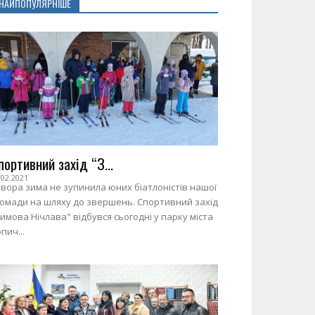
НАЙПОПУЛЯРНІШЕ
портивний захід “З...
.02.2021
вора зима не зупинила юних біатлоністів нашої
ромади на шляху до звершень. Спортивний захід
имова Нічлава" відбувся сьогодні у парку міста
пич...