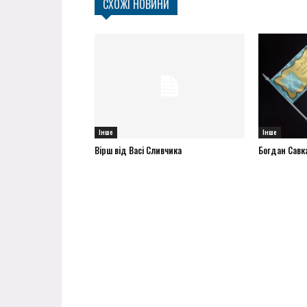
СХОЖІ НОВИНИ
Інше
Інше
Вірш від Васі Сливчика
Богдан Савка 