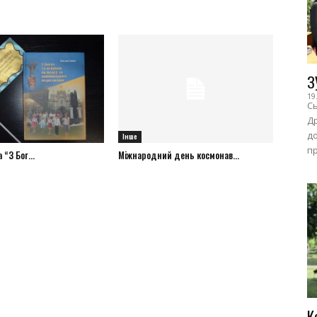
З
19
Сь
Др
до
Інше
пр
“З Бог...
Міжнародний день космонав...
К