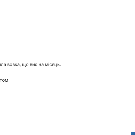
ила вовка, що виє на місяць.
отом