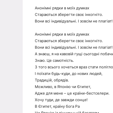
Анонімні рядки в моїх думках
Стараються зберегти своє інкогніто.
Вони всі індивідуальні. І зовсім не плагіат!
Анонімні рядки в моїх думках
Стараються зберегти своє інкогніто.
Вони всі індивідуальні. І зовсім не плагіат!
А знаєш, я на кавовій гущі сьогодні побач
Знаю. Це самотність.
З того всього хочеться враз стати полігл
І поїхати будь-куди, до нових людей,
Традицій, обрядів.
Можливо, в Японію чи Єгипет,
Адже для мене – це країни-бестселери.
Хочу туди, де завжди сонце!
В Єгипет, країну бога Ра
Чи Японію із вічним у ній багаттям.