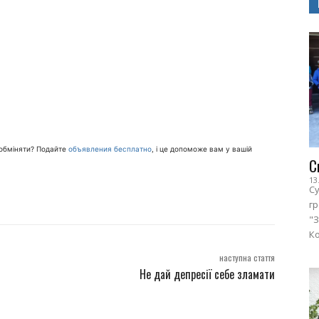
и обміняти? Подайте
объявления бесплатно
, і це допоможе вам у вашій
С
13
Су
г
"З
Ко
наступна стаття
Не дай депресії себе зламати