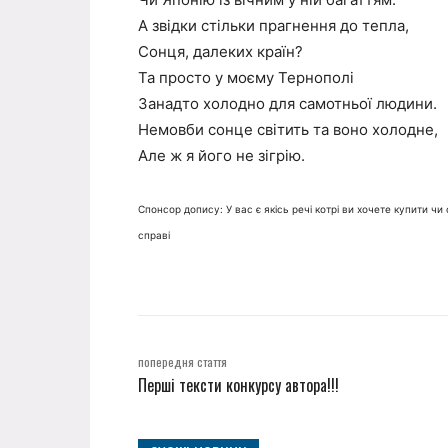
А звідки стільки прагнення до тепла,
Сонця, далеких країн?
Та просто у моєму Тернополі
Занадто холодно для самотньої людини.
Немовби сонце світить та воно холодне,
Але ж я його не зігрію.
Спонсор допису: У вас є якісь речі котрі ви хочете купити ч
справі
попередня стаття
Перші тексти конкурсу автора!!!