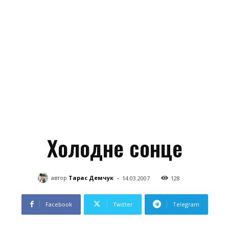
Холодне сонце
-
автор
Тарас Демчук
14.03.2007
128
Facebook
Twitter
Telegram