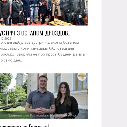
УСТРІЧ З ОСТАПОМ ДРОЗДОВ...
.10.2021
огодні відбулась зустріч - діалог із Остапом
оздовим у Копичинецькій бібліотеці для
рослих. Говорили не про прості буденні речі, а
о самоіден...
опичинецька Громада!