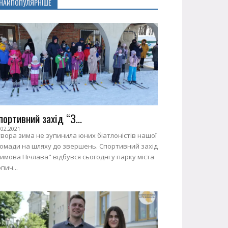
НАЙПОПУЛЯРНІШЕ
портивний захід “З...
.02.2021
вора зима не зупинила юних біатлоністів нашої
ромади на шляху до звершень. Спортивний захід
имова Нічлава" відбувся сьогодні у парку міста
пич...