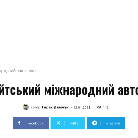
ародний автосалон
йтський міжнародний авт
-
автор
Тарас Демчук
12.01.2011
142
Facebook
Twitter
Telegram