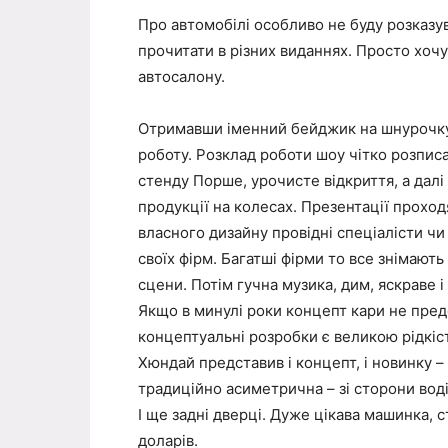
Про автомобілі особливо не буду розказув
прочитати в різних виданнях. Просто хоч
автосалону.
Отримавши іменний бейджик на шнурочку 
роботу. Розклад роботи шоу чітко розпис
стенду Порше, урочисте відкриття, а далі
продукції на колесах. Презентації прохо
власного дизайну провідні спеціалісти ч
своїх фірм. Багатші фірми то все знімають
сцени. Потім гучна музика, дим, яскраве і
Якщо в минулі роки концепт кари не предс
концептуальні розробки є великою рідкіс
Хюндай представив і концепт, і новинку –
традиційно асиметрична – зі сторони водія
І ще задні дверці. Дуже цікава машинка, с
доларів.