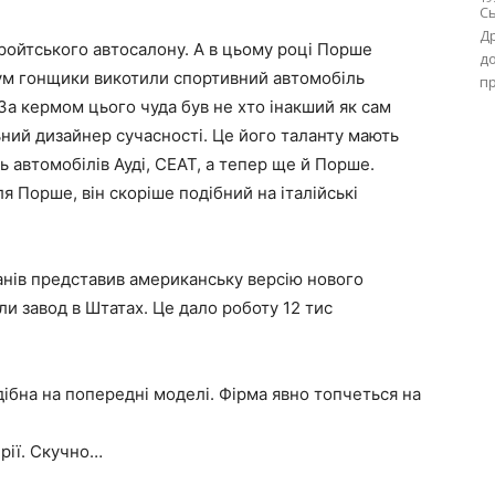
Сь
Др
ройтського автосалону. А в цьому році Порше
до
іум гонщики викотили спортивний автомобіль
пр
 За кермом цього чуда був не хто інакший як сам
ний дизайнер сучасності. Це його таланту мають
 автомобілів Ауді, СЕАТ, а тепер ще й Порше.
я Порше, він скоріше подібний на італійські
банів представив американську версію нового
и завод в Штатах. Це дало роботу 12 тис
дібна на попередні моделі. Фірма явно топчеться на
ерії. Скучно…