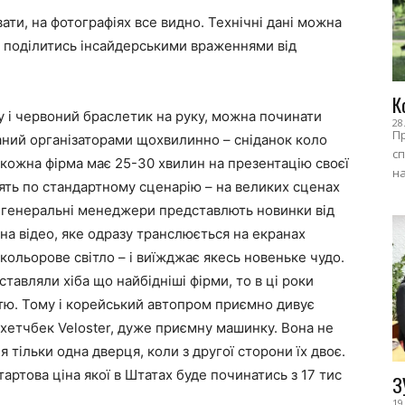
ати, на фотографіях все видно. Технічні дані можна
у поділитись інсайдерськими враженнями від
К
і червоний браслетик на руку, можна починати
28
Пр
аний організаторами щохвилинно – сніданок коло
сп
 кожна фірма має 25-30 хвилин на презентацію своєї
на
дять по стандартному сценарію – на великих сценах
и генеральні менеджери представлють новинки від
 на відео, яке одразу транслюється на екранах
 кольорове світло – і виїжджає якесь новеньке чудо.
тавляли хіба що найбідніші фірми, то в ці роки
тю. Тому і корейський автопром приємно дивує
 хетчбек Veloster, дуже приємну машинку. Вона не
 тільки одна дверця, коли з другої сторони їх двоє.
тартова ціна якої в Штатах буде починатись з 17 тис
З
19