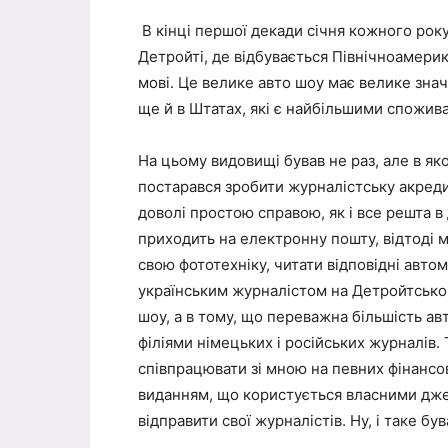
В кінці першої декади січня кожного рок
Детройті, де відбувається Північноамери
мові. Це велике авто шоу має велике знач
ще й в Штатах, які є найбільшими спожив
На цьому видовищі бував не раз, але в яко
постарався зробити журналістську акреди
доволі простою справою, як і все решта в 
приходить на електронну пошту, відтоді 
свою фототехніку, читати відповідні авто
українським журналістом на Детройтськом
шоу, а в тому, що переважна більшість ав
філіями німецьких і російських журналів.
співпрацювати зі мною на певних фінансов
виданням, що користується власними дже
відправити свої журналістів. Ну, і таке був