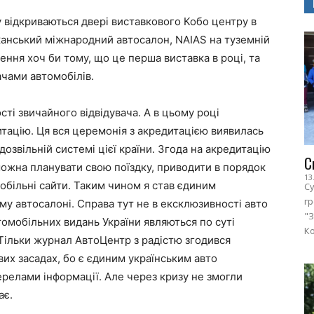
у відкриваються двері виставкового Кобо центру в
канський міжнародний автосалон, NAIAS на туземній
ення хоч би тому, що це перша виставка в році, та
ачами автомобілів.
сті звичайного відвідувача. А в цьому році
тацію. Ця вся церемонія з акредитацією виявилась
дозвільній системі цієї країни. Згода на акредитацію
С
можна планувати свою поїздку, приводити в порядок
13
мобільні сайти. Таким чином я став єдиним
Су
г
у автосалоні. Справа тут не в ексклюзивності авто
"З
томобільних видань України являються по суті
Ко
 Тільки журнал АвтоЦентр з радістю згодився
их засадах, бо є єдиним українським авто
релами інформації. Але через кризу не змогли
ає.