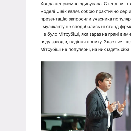
Хонда неприємно здивувала. Стенд вигот
моделі Сівік являє собою практично сері
презентацію запросили учасника популярно
і музиканту не сподобались ні стенд фірм
Не було Мітсубіші, яка зараз на грані ви
ряду заводів, падіння попиту. Здається, щ
Мітсубіші не популярні, на них їздять хіб