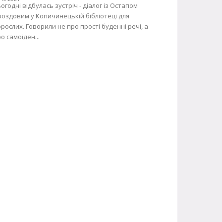
огодні відбулась зустріч - діалог із Остапом
оздовим у Копичинецькій бібліотеці для
рослих. Говорили не про прості буденні речі, а
о самоіден...