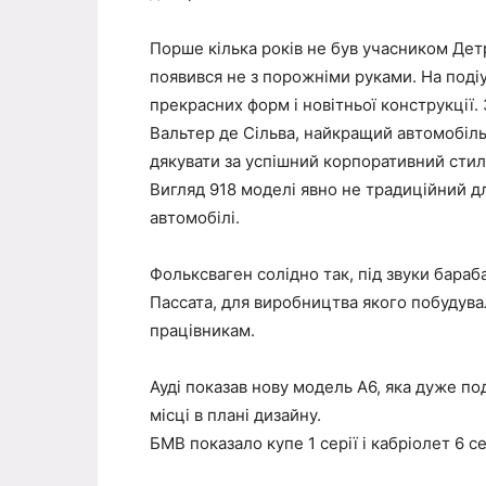
Порше кілька років не був учасником Дет
появився не з порожніми руками. На под
прекрасних форм і новітньої конструкції.
Вальтер де Сільва, найкращий автомобіль
дякувати за успішний корпоративний стиль
Вигляд 918 моделі явно не традиційний дл
автомобілі.
Фольксваген солідно так, під звуки бара
Пассата, для виробництва якого побудувал
працівникам.
Ауді показав нову модель А6, яка дуже по
місці в плані дизайну.
БМВ показало купе 1 серії і кабріолет 6 с