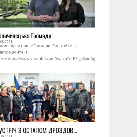
опичинецька Громада!
.08.2021
омо відео нашої Громади. Завітайте та
івпрацюйте із
ми!https://www.youtube.com/watch?v=PFf_s3xid6g
УСТРІЧ З ОСТАПОМ ДРОЗДОВ...
.10.2021