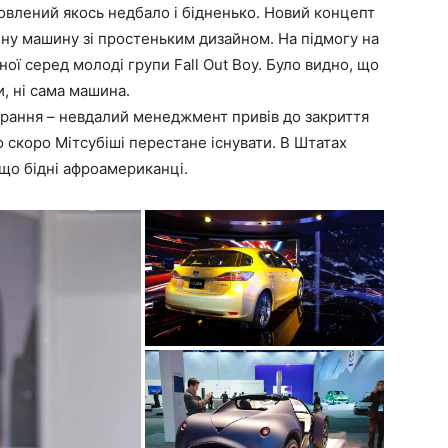
овлений якось недбало і бідненько. Новий концепт
йну машину зі простеньким дизайном. На підмогу на
ї серед молоді групи Fall Out Boy. Було видно, що
и, ні сама машина.
мирання – невдалий менеджмент привів до закриття
о скоро Мітсубіші перестане існувати. В Штатах
а що бідні афроамериканці.