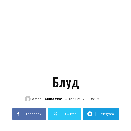
Блуд
-
автор
Пашко Ухач
12.12.2007
70
Facebook
Twitter
Telegram