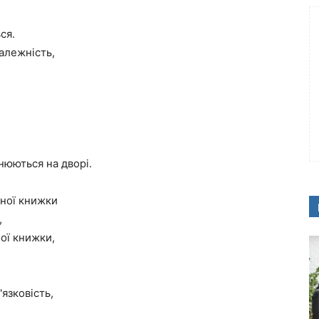
ся.
алежність,
інюються на дворі.
рної книжки
,
ної книжки,
язковість,