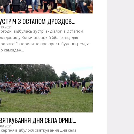
УСТРІЧ З ОСТАПОМ ДРОЗДОВ...
.10.2021
огодні відбулась зустріч - діалог із Остапом
оздовим у Копичинецькій бібліотеці для
рослих. Говорили не про прості буденні речі, а
о самоіден...
ВЯТКУВАННЯ ДНЯ СЕЛА ОРИШ...
.08.2021
 серпня відбулося святкування Дня села