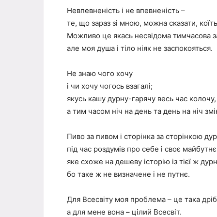
Невпевненість і не впевненість –
те, що зараз зі мною, можна сказати, коїть
Можливо це якась несвідома тимчасова з
але моя душа і тіло ніяк не заспокояться.
Не знаю чого хочу
і чи хочу чогось взагалі;
якусь кашу дурну-гарячу весь час колочу,
а тим часом ніч на день та день на ніч зм
Пиво за пивом і сторінка за сторінкою ду
під час роздумів про себе і своє майбутнє
яке схоже на дешеву історію із тієї ж дур
бо таке ж не визначене і не путнє.
Для Всесвіту моя проблема – це така дріб'
а для мене вона – цілий Всесвіт.