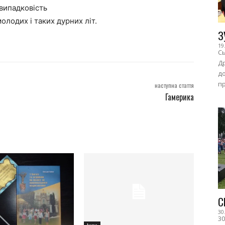
 випадковість
олодих і таких дурних літ.
З
19
Сь
Др
до
пр
наступна стаття
Гамерика
С
30
30