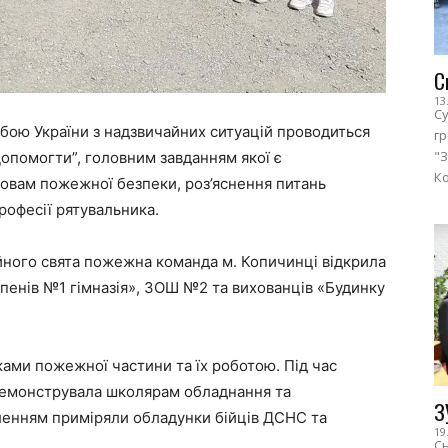
С
13
Су
ою України з надзвичайних ситуацій проводиться
г
"З
Допомогти”, головним завданням якої є
Ко
овам пожежної безпеки, роз’яснення питань
рофесії рятувальника.
йного свята пожежна команда м. Копичинці відкрила
тупенів №1 гімназія», ЗОШ №2 та вихованців «Будинку
ками пожежної частини та їх роботою. Під час
демонструвала школярам обладнання та
З
оленням приміряли обладунки бійців ДСНС та
19
Сь