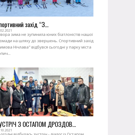
портивний захід “З...
.02.2021
вора зима не зупинила юних біатлоністів нашої
ромади на шляху до звершень. Спортивний захід
имова Нічлава" відбувся сьогодні у парку міста
пич...
УСТРІЧ З ОСТАПОМ ДРОЗДОВ...
.10.2021
огодні відбулась зустріч - діалог із Остапом