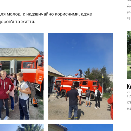
Др
до
для молоді є надзвичайно корисними, адже
пр
оров’я та життя.
К
28
Пр
сп
на