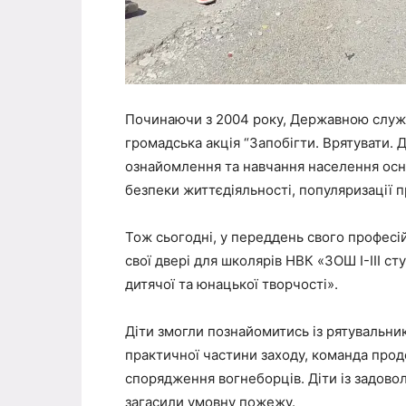
Починаючи з 2004 року, Державною служб
громадська акція “Запобігти. Врятувати. 
ознайомлення та навчання населення осн
безпеки життєдіяльності, популяризації п
Тож сьогодні, у переддень свого професі
свої двері для школярів НВК «ЗОШ I-III с
дитячої та юнацької творчості».
Діти змогли познайомитись із рятувальни
практичної частини заходу, команда про
спорядження вогнеборців. Діти із задов
загасили умовну пожежу.