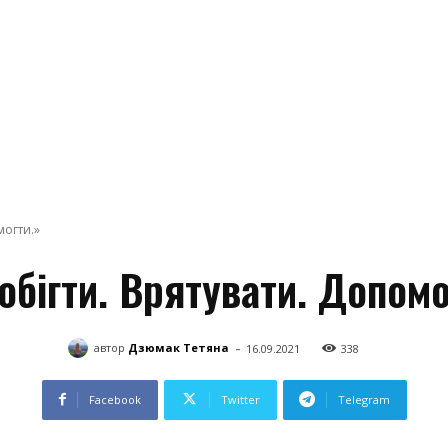
могти.»
обігти. Врятувати. Допомо
-
автор
Дзюмак Тетяна
16.09.2021
338
Facebook
Twitter
Telegram