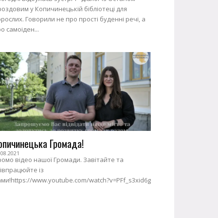
оздовим у Копичинецькій бібліотеці для
рослих. Говорили не про прості буденні речі, а
о самоіден...
опичинецька Громада!
.08.2021
омо відео нашої Громади. Завітайте та
івпрацюйте із
ми!https://www.youtube.com/watch?v=PFf_s3xid6g