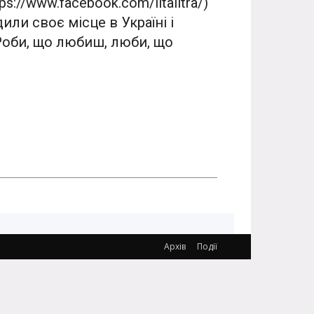
://www.facebook.com/litalitra/)
ли своє місце в Україні і
"Роби, що любиш, люби, що
Архів
Події