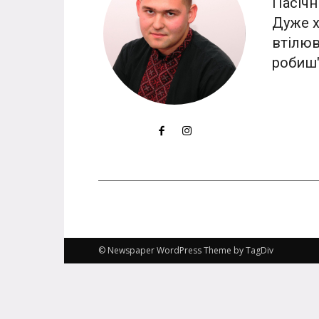
Пасічн
Дуже х
втілюв
робиш
© Newspaper WordPress Theme by TagDiv