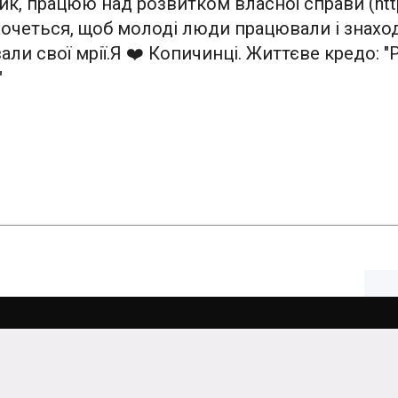
ик, працюю над розвитком власної справи (https
очеться, щоб молоді люди працювали і знаходи
али свої мрії.Я ❤️ Копичинці. Життєве кредо: 
"