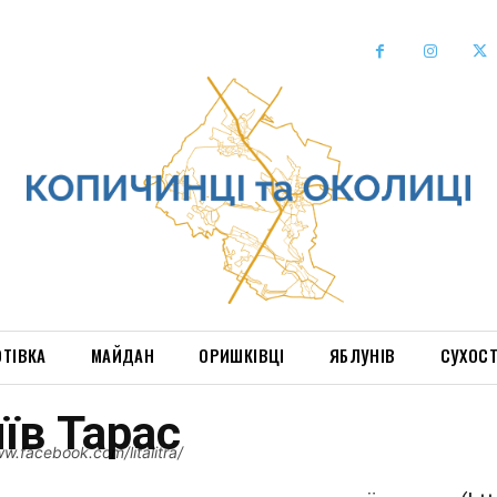
ОТІВКА
МАЙДАН
ОРИШКІВЦІ
ЯБЛУНІВ
СУХОС
їв Тарас
w.facebook.com/litalitra/