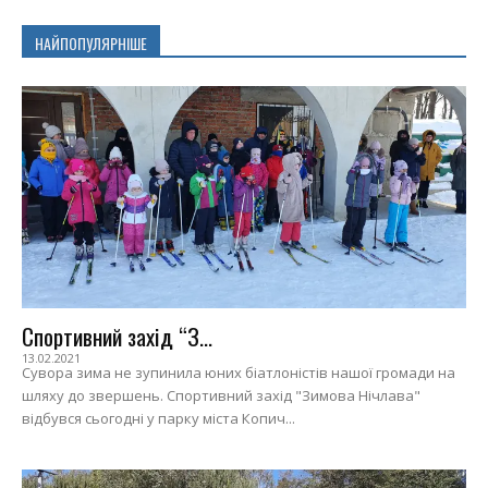
НАЙПОПУЛЯРНІШЕ
Спортивний захід “З...
13.02.2021
Сувора зима не зупинила юних біатлоністів нашої громади на
шляху до звершень. Спортивний захід "Зимова Нічлава"
відбувся сьогодні у парку міста Копич...