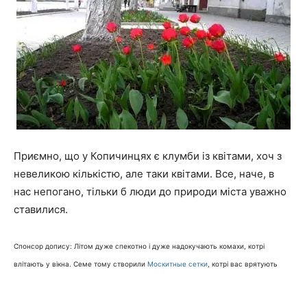
Приємно, що у Копичинцях є клумби із квітами, хоч з
невеликою кількістю, але таки квітами. Все, наче, в
нас непогано, тільки б люди до природи міста уважно
ставилися.
Спонсор допису: Літом дуже спекотно і дуже надокучають комахи, котрі
влітають у вікна. Семе тому створили
Москитные сетки
, котрі вас врятують