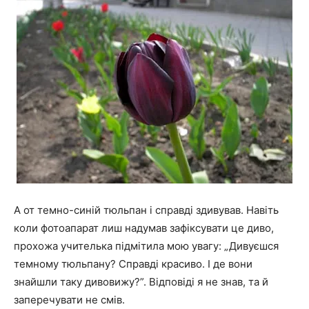
А от темно-синій тюльпан і справді здивував. Навіть
коли фотоапарат лиш надумав зафіксувати це диво,
прохожа учителька підмітила мою увагу: „Дивуєшся
темному тюльпану? Справді красиво. І де вони
знайшли таку дивовижу?”. Відповіді я не знав, та й
заперечувати не смів.