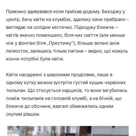
Приємно здивувався коли приїхав додому. Виходжу у
центр, бачу квіти на клумбах, здалеку наче прибрано –
виглядає на солідне містечко. Підходжу ближче –
квітів значно поменшало, біля них сміття (але менше
ніж у фонтані біля „Престижу”), більше зелені аніж
пелюсток, залишись тільки пагони – видно, що комусь
конче потрібні були квіти.
Квіти насаджені з широкими проділами, лише в
одному кутку можна зустріти густий кущик червоних
тюльпан. Що стосується нарцисів, то вони загубились
поміж тюльпанів на головній клумбі, а на бічній, що
ближче до обочини, взагалі обмежились одним
скупим рівцем.