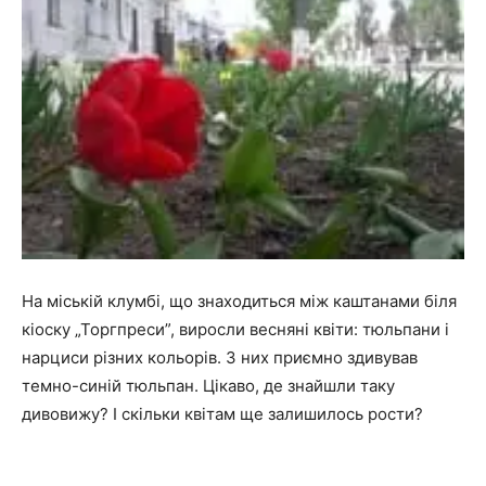
На міській клумбі, що знаходиться між каштанами біля
кіоску „Торгпреси”, виросли весняні квіти: тюльпани і
нарциси різних кольорів. З них приємно здивував
темно-синій тюльпан. Цікаво, де знайшли таку
дивовижу? І скільки квітам ще залишилось рости?