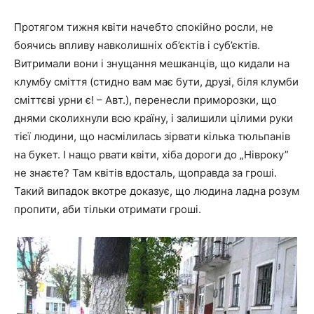
Протягом тижня квіти начебто спокійно росли, не
боячись впливу навколишніх об’єктів і суб’єктів.
Витримали вони і знущання мешканців, що кидали на
клумбу сміття (стидно вам має бути, друзі, біля клумби
сміттєві урни є! – Авт.), перенесли приморозки, що
днями сколихнули всю країну, і залишили цілими руки
тієї людини, що насмілилась зірвати кілька тюльпанів
на букет. І нащо рвати квіти, хіба дороги до „Нівроку”
не знаєте? Там квітів вдосталь, щоправда за гроші.
Такий випадок вкотре доказує, що людина ладна розум
пропити, аби тільки отримати гроші.