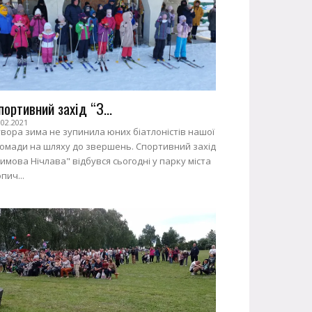
портивний захід “З...
.02.2021
вора зима не зупинила юних біатлоністів нашої
ромади на шляху до звершень. Спортивний захід
имова Нічлава" відбувся сьогодні у парку міста
пич...