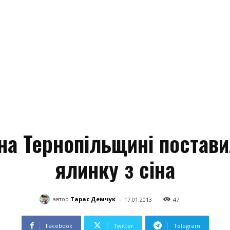
на Тернопільщині постав
ялинку з сіна
-
автор
Тарас Демчук
17.01.2013
47
Facebook
Twitter
Telegram