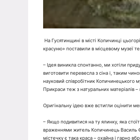
На Гусятинщині в місті Копичинці цьогор
красуню» поставили в місцевому музеї т
– Ідея виникла спонтанно, ми хотіли прид
виготовити перевесла з сіна і, таким чин
науковий співробітник Копичинецького м
Прикраси теж з натуральних матеріалів – 
Оригінальну ідею вже встигли оцінити м
– Якщо подивитися на ту ялинку, яка стоїть
враженнями житель Копичинець Василь Ф
містечку є така краса – охайна і гарно вб