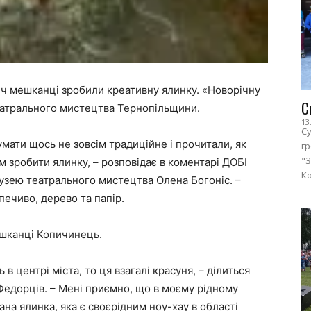
іч мешканці зробили креативну ялинку. «Новорічну
С
еатрального мистецтва Тернопільщини.
13
Су
умати щось не зовсім традиційне і прочитали, як
г
"З
ом зробити ялинку, – розповідає в коментарі ДОБІ
Ко
узею театрального мистецтва Олена Богоніс. –
печиво, дерево та папір.
ешканці Копичинець.
 в центрі міста, то ця взагалі красуня, – ділиться
едорців. – Мені приємно, що в моєму рідному
рана ялинка, яка є своєрідним ноу-хау в області