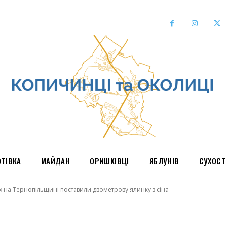
ОТІВКА
МАЙДАН
ОРИШКІВЦІ
ЯБЛУНІВ
СУХОС
 на Тернопільщині поставили двометрову ялинку з сіна