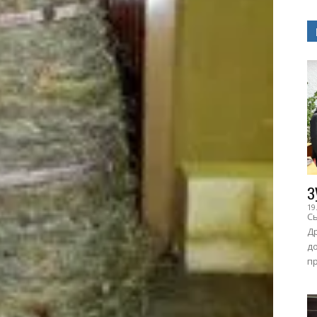
З
19
Сь
Др
до
пр