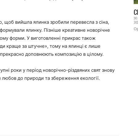
С
30
о, щоб вийшла ялинка зробили перевесла з сіна,
30
Ор
 сформували ялинку. Пізніше креативне новорічне
йому форми. У виготовленні прикрас також
ди краще за штучне», тому на ялинці є лише
кі прекрасно доповнюють композицію в цілому.
тупні роки у період новорічно-різдвяних свят знову
 любов до природи та збереження екології.