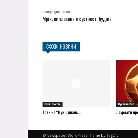
попередня стаття
Мрія, виплекана в суєтності буднів
СХОЖІ НОВИНИ
Суспільство
Суспільство
Тренінг “Муніципаль...
Лауреати прем
© Newspaper WordPress Theme by TagDiv