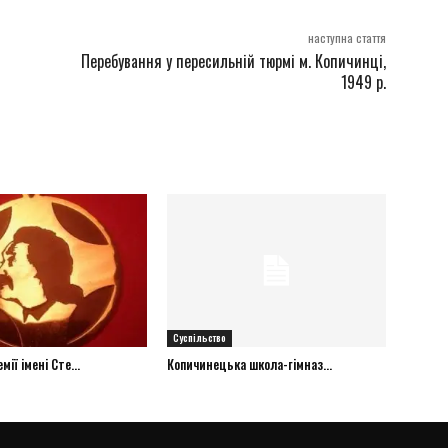
наступна стаття
Перебування у пересильній тюрмі м. Копичинці,
1949 р.
Суспільство
ії імені Сте...
Копичинецька школа-гімназ...