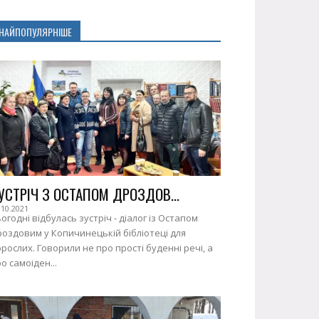
НАЙПОПУЛЯРНІШЕ
УСТРІЧ З ОСТАПОМ ДРОЗДОВ...
.10.2021
огодні відбулась зустріч - діалог із Остапом
оздовим у Копичинецькій бібліотеці для
рослих. Говорили не про прості буденні речі, а
о самоіден...