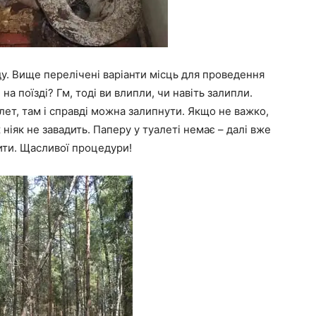
. Вище перелічені варіанти місць для проведення
на поїзді? Гм, тоді ви влипли, чи навіть залипли.
лет, там і справді можна залипнути. Якщо не важко,
 ніяк не завадить. Паперу у туалеті немає – далі вже
ити. Щасливої процедури!