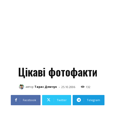
Цікаві фотофакти
-
автор
Тарас Демчук
25.10.2006
132
Facebook
Twitter
Telegram