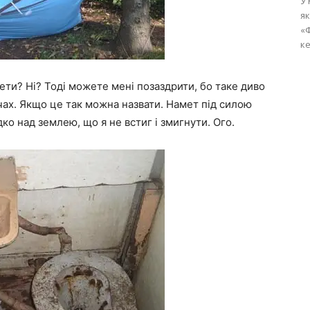
У 
як
«Ф
ке
ети? Ні? Тоді можете мені позаздрити, бо таке диво
ах. Якщо це так можна назвати. Намет під силою
ко над землею, що я не встиг і змигнути. Ого.