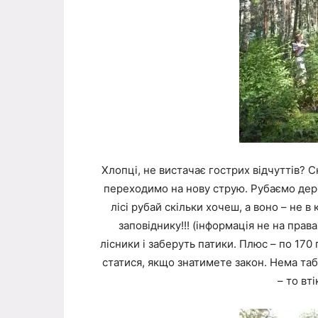
Хлопці, не вистачає гострих відчуттів? 
переходимо на нову струю. Рубаємо дере
лісі рубай скільки хочеш, а воно – не 
заповіднику!!! (інформація не на прав
лісники і заберуть патики. Плюс – по 170
статися, якщо знатимете закон. Нема табл
– то вт