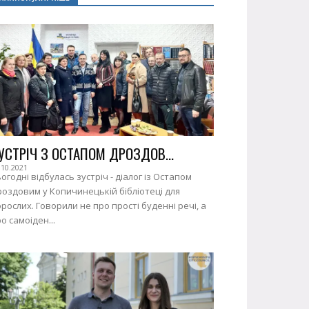
УСТРІЧ З ОСТАПОМ ДРОЗДОВ...
.10.2021
огодні відбулась зустріч - діалог із Остапом
оздовим у Копичинецькій бібліотеці для
рослих. Говорили не про прості буденні речі, а
о самоіден...