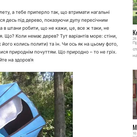
лету, а тебе приперло так, що втримати нагальні
ися десь під дерево, показуючи дупу пересічним
 в штани робити, що не кажи, це, все ж таки, не
К
ся. Що? Коли немає дерев? Тут варіантів море: стіни,
28
Пр
ж його колись полити) та ін. Чи ось як на цьому фото,
сп
ися природнім почуттям. Що природно – то не гріх.
на
йте на здоров’я
М
10