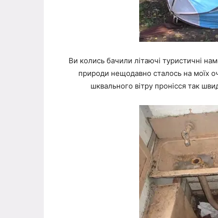
Ви колись бачили літаючі туристичні нам
природи нещодавно сталось на моїх оч
шквального вітру пронісся так швид