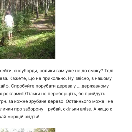
Скейти, сноуборди, ролики вам уже не до смаку? Тоді
ва. Кажете, що не прикольно. Ну, звісно, в нашому
в кайф. Спробуйте порубати дерева у … державному
ах реклами
)Тільки не переборщіть, бо прийдуть

 грн. за кожне зрубане дерево. Останнього може і не
ички про заборону – рубай, скільки влізе. А якщо є
ікай мерщій звідти!