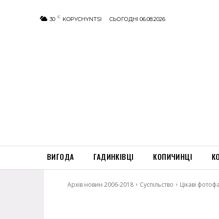
C
30
KOPYCHYNTSI
СЬОГОДНІ 06.08.2026
ВИГОДА
ГАДИНКІВЦІ
КОПИЧИНЦІ
К
Архів новин 2006-2018
Суспільство
Цікаві фотоф