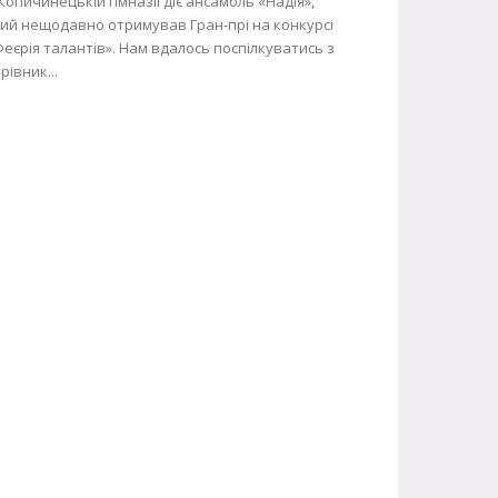
Копичинецькій гімназії діє ансамбль «Надія»,
ий нещодавно отримував Гран-прі на конкурсі
еєрія талантів». Нам вдалось поспілкуватись з
рівник...