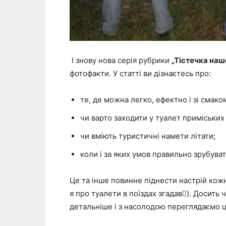
І знову нова серія рубрики
„Тістечка наш
фотофакти. У статті ви дізнаєтесь про:
те, де можна легко, ефектно і зі смако
чи варто заходити у туалет приміських 
чи вміють туристичні намети літати;
коли і за яких умов правильно зрубуват
Це та інше повинне піднести настрій кожн
я про туалети в поїздах згадав
). Досить 

детальніше і з насолодою переглядаємо ц