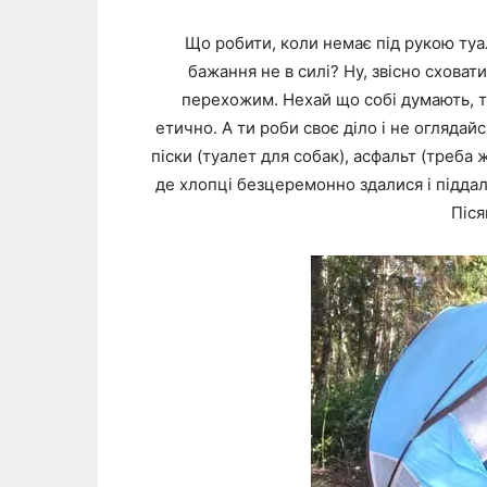
Що робити, коли немає під рукою туа
бажання не в силі? Ну, звісно сховат
перехожим. Нехай що собі думають, та
етично. А ти роби своє діло і не оглядай
піски (туалет для собак), асфальт (треба 
де хлопці безцеремонно здалися і піддал
Піся