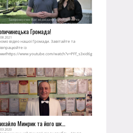
опичинецька Громада!
.08.2021
омо відео нашої Громади. Завітайте та
івпрацюйте із
ми!https://www.youtube.com/watch?v=PFf_s3xid6g
ихайло Мимрик та його шк...
.03.2020