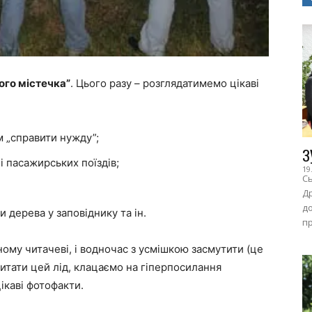
ого містечка”
. Цього разу – розглядатимемо цікаві
м „справити нужду”;
З
і пасажирських поїздів;
19
Сь
Др
до
и дерева у заповіднику та ін.
пр
ому читачеві, і водночас з усмішкою засмутити (це
читати цей лід, клацаємо на гіперпосилання
ікаві фотофакти.