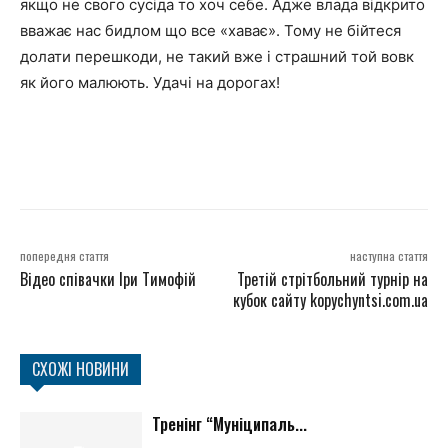
якщо не свого сусіда то хоч себе. Адже влада відкрито
вважає нас бидлом що все «хаває». Тому не бійтеся
долати перешкоди, не такий вже і страшний той вовк
як його малюють. Удачі на дорогах!
попередня стаття
наступна стаття
Відео співачки Іри Тимофій
Третій стрітбольний турнір на
кубок сайту kopychyntsi.com.ua
СХОЖІ НОВИНИ
Тренінг “Муніципаль...