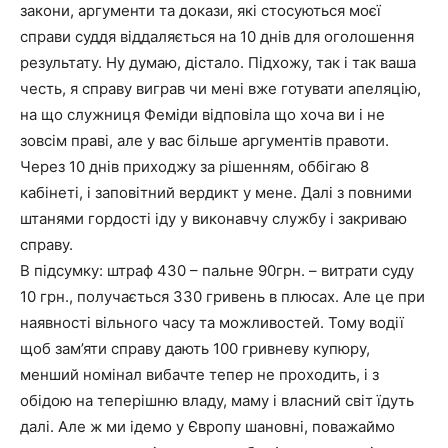
закони, аргументи та докази, які стосуються моєї
справи суддя віддаляється на 10 днів для оголошення
результату. Ну думаю, дістало. Підхожу, так і так ваша
честь, я справу виграв чи мені вже готувати апеляцію,
на що служниця Феміди відповіла що хоча ви і не
зовсім праві, але у вас більше аргументів правоти.
Через 10 днів приходжу за рішенням, оббігаю 8
кабінеті, і заповітний вердикт у мене. Далі з повними
штанями гордості іду у виконавчу службу і закриваю
справу.
В підсумку: штраф 430 – пальне 90грн. – витрати суду
10 грн., получається 330 гривень в плюсах. Але це при
наявності вільного часу та можливостей. Тому водії
щоб зам’яти справу дають 100 гривневу купюру,
менший номінал вибачте тепер не проходить, і з
обідою на теперішню владу, маму і власний світ їдуть
далі. Але ж ми ідемо у Європу шановні, поважаймо