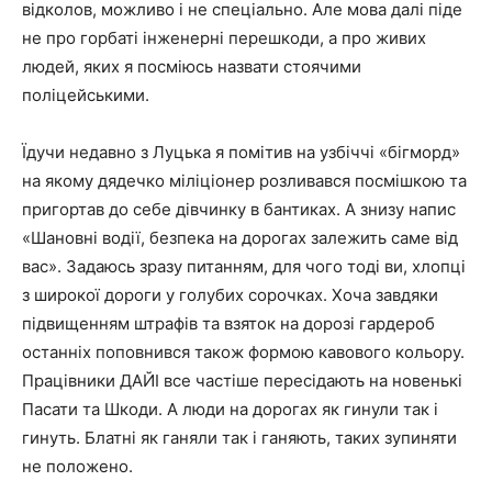
відколов, можливо і не спеціально. Але мова далі піде
не про горбаті інженерні перешкоди, а про живих
людей, яких я посміюсь назвати стоячими
поліцейськими.
Їдучи недавно з Луцька я помітив на узбіччі «бігморд»
на якому дядечко міліціонер розливався посмішкою та
пригортав до себе дівчинку в бантиках. А знизу напис
«Шановні водії, безпека на дорогах залежить саме від
вас». Задаюсь зразу питанням, для чого тоді ви, хлопці
з широкої дороги у голубих сорочках. Хоча завдяки
підвищенням штрафів та взяток на дорозі гардероб
останніх поповнився також формою кавового кольору.
Працівники ДАЙІ все частіше пересідають на новенькі
Пасати та Шкоди. А люди на дорогах як гинули так і
гинуть. Блатні як ганяли так і ганяють, таких зупиняти
не положено.