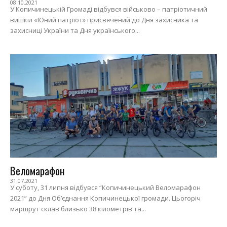
08.10.2021
У Копичинецькій Громаді відбувся військово – патріотичний
вишкіл «Юний патріот» присвячений до Дня захисника та
захисниці України та Дня українського...
Веломарафон
31.07.2021
У суботу, 31 липня відбувся “Копичинецький Веломарафон
2021” до Дня Об’єднання Копичинецької громади. Цьогоріч
маршрут склав близько 38 кілометрів та...