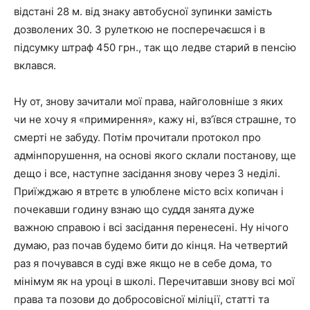
відстані 28 м. від знаку автобусної зупинки замість
дозволених 30. З рулеткою не посперечаєшся і в
підсумку штраф 450 грн., так що ледве старий в пенсію
вклався.
Ну от, знову зачитали мої права, найголовніше з яких
чи не хочу я «примирення», кажу ні, вз’ївся страшне, то
смерті не забуду. Потім прочитали протокол про
адмінпорушення, на основі якого склали постанову, ще
дещо і все, наступне засідання знову через 3 неділі.
Приїжджаю я втретє в улюблене місто всіх копичан і
почекавши годину взнаю що суддя занята дуже
важною справою і всі засідання перенесені. Ну нічого
думаю, раз почав будемо бити до кінця. На четвертий
раз я почувався в суді вже якщо не в себе дома, то
мінімум як на уроці в школі. Перечитавши знову всі мої
права та позови до добросовісної міліції, статті та