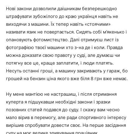
Нові закони дозволили даішникам безперешкодно
штрафувати зубожілого до краю українця навіть не
виходячи з машини. Їх тепер навіть «стоячими»
називати язик не повертається. Сидять собі м’якенько і
опановують фотомистецтво. Далі отримуєш лист із
фотографією твоєї машини хто з-на де і коли. Правда
можна доказати свою правоту у суді, але думаєш чи
потягну все це, краще заплатити, і люди платять.
Несуть останні гроші, а машину закривають у гараж, бо
грошей на бензин ціна якого вже біля 8 грн вже немає.
Ну мене мантією не настрашиш, і після отримання
куперта я підшукавши необхідні закони і зразки
позовних статей подався до суду. І скажу вам чесно
мало вірив в перемогу, але ради спортивного інтересу
вирішив спробувати довести своє. На перше засідання
суду на моє велике здивування працівник