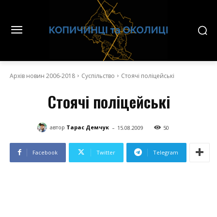
Архів новин 2006-2018
Суспільство
Стоячі поліцейські
Стоячі поліцейські
-
автор
Тарас Демчук
15.08.2009
50
Facebook
Twitter
Telegram