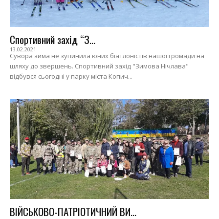
Спортивний захід “З...
13.02.2021
Сувора зима не зупинила юних біатлоністів нашої громади на
шляху до звершень. Спортивний захід "Зимова Нічлава"
відбувся сьогодні у парку міста Копич...
ВІЙСЬКОВО-ПАТРІОТИЧНИЙ ВИ...