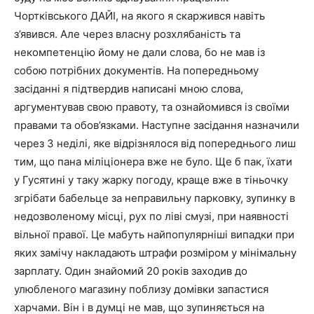
Чортківського ДАЙІ, на якого я скаржився навіть
з’явився. Але через власну розхлябаність та
некомпетенцію йому не дали слова, бо не мав із
собою потрібних документів. На попередньому
засіданні я підтвердив написані мною слова,
аргументував свою правоту, та ознайомився із своїми
правами та обов’язками. Наступне засідання назначили
через 3 неділі, яке відрізнялося від попереднього лиш
тим, що пана міліціонера вже не було. Ще б пак, їхати
у Гусятині у таку жарку погоду, краще вже в тіньочку
згрібати бабельце за неправильну парковку, зупинку в
недозволеному місці, рух по ліві смузі, при наявності
вільної правої. Це мабуть найпопулярніші випадки при
яких замічу накладають штрафи розміром у мінімальну
зарплату. Один знайомий 20 років заходив до
улюбленого магазину поблизу домівки запастися
харчами. Він і в думці не мав, що зупиняється на