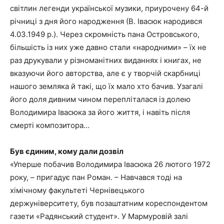
світлин легенди української музики, приурочену 64-й
річниці з дня його народження (В. Івасюк народився
4.03.1949 р.). Через скромність пана Островського,
більшість із них уже давно стали «народними» – їх не
раз друкували у різноманітних виданнях і книгах, не
вказуючи його авторства, але є у творчій скарбниці
нашого земляка й такі, що їх мало хто бачив. Узагалі
його доля дивним чином перепліталася із долею
Володимира Івасюка за його життя, і навіть після
смерті композитора…
Був єдиним, кому дали дозвіл
«Уперше побачив Володимира Івасюка 26 лютого 1972
року, – пригадує пан Роман. – Навчався тоді на
хімічному факультеті Чернівецького
держуніверситету, був позаштатним кореспондентом
газети «Радянський студент». У Мармуровій залі