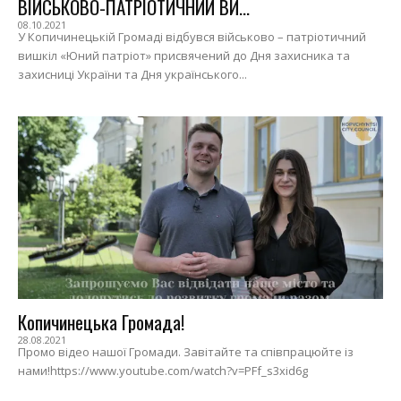
ВІЙСЬКОВО-ПАТРІОТИЧНИЙ ВИ...
08.10.2021
У Копичинецькій Громаді відбувся військово – патріотичний
вишкіл «Юний патріот» присвячений до Дня захисника та
захисниці України та Дня українського...
Копичинецька Громада!
28.08.2021
Промо відео нашої Громади. Завітайте та співпрацюйте із
нами!https://www.youtube.com/watch?v=PFf_s3xid6g