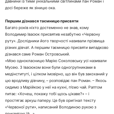
давнини із тими унікальними світлинами пан Роман і
досі береже як зіницю ока.
Першим дізнався таємницю присвяти
Багато років ніхто достеменно не знав, кому
Володимир Івасюк присвятив незабутню «Червону
руту». Дослідники його творчості називали прізвища
різних дівчат. А першим таємницю присвяти випадково
дізнався саме Роман Островський.
«Мою однокласницю Марію Соколовську усі називали
Мусею. З Івасюком вони були одногрупниками в
медінституті, і цілком імовірно, що він був закоханий у
цю вродливу дівчину, – розповідає пан Роман. – Якось
сидимо з Марійкою у неї на кухні, п’ємо чай. Раптом
питає: «Хочеш, покажу тобі щось цікаве?» – і
простягає аркуш паперу. Це був оригінал тексту
«Червоної рути», написаний Володиною рукою з
присвятою їй…».