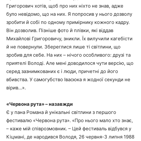
Григорович хотів, щоб про них ніхто не знав, адже
було невідомо, що на них. Я попросив у нього дозволу
зробити й собі по одному примірнику кожного кадру.
Він дозволив. Пізніше фото й плівки, які віддав
Михайлові Григоровичу, зникли. Їх вилучили кагебісти
й не повернули. Збереглися лише ті світлини, що
зробив для себе. На них – нічого особливого: друзі та
приятелі Володі. Але мені доводилося чути версію, що
серед зазнимкованих є і люди, причетні до його
вбивства. У самогубство Івасюка я жодної секунди не
вірив…».
«Червона рута» – назавжди
Є у пана Романа й унікальні світлини з першого
фестивалю «Червона рута». «Про нього мало хто знає,
– каже мій співрозмовник. – Цей фестиваль відбувся у
Кіцмані, де народився Володя, 26 червня-3 липня 1988