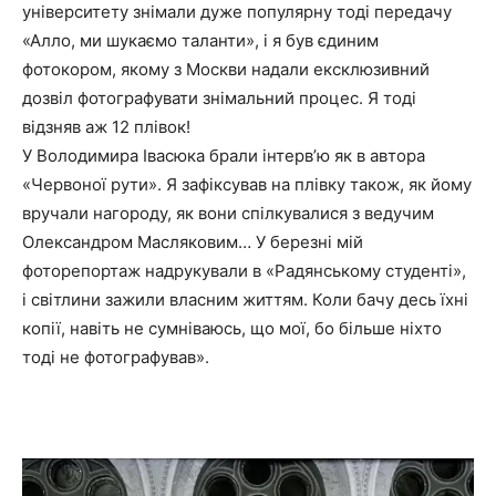
університету знімали дуже популярну тоді передачу
«Алло, ми шукаємо таланти», і я був єдиним
фотокором, якому з Москви надали ексклюзивний
дозвіл фотографувати знімальний процес. Я тоді
відзняв аж 12 плівок!
У Володимира Івасюка брали інтерв’ю як в автора
«Червоної рути». Я зафіксував на плівку також, як йому
вручали нагороду, як вони спілкувалися з ведучим
Олександром Масляковим… У березні мій
фоторепортаж надрукували в «Радянському студенті»,
і світлини зажили власним життям. Коли бачу десь їхні
копії, навіть не сумніваюсь, що мої, бо більше ніхто
тоді не фотографував».