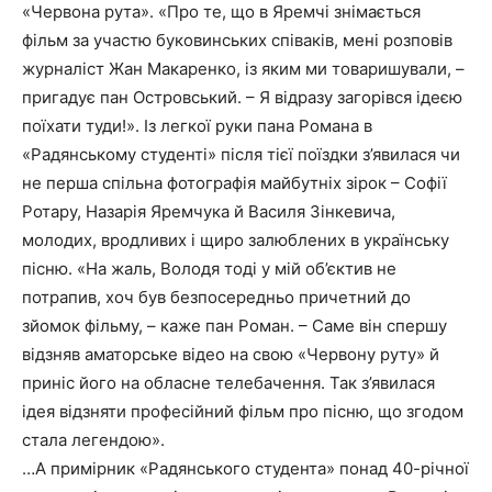
«Червона рута». «Про те, що в Яремчі знімається
фільм за участю буковинських співаків, мені розповів
журналіст Жан Макаренко, із яким ми товаришували, –
пригадує пан Островський. – Я відразу загорівся ідеєю
поїхати туди!». Із легкої руки пана Романа в
«Радянському студенті» після тієї поїздки з’явилася чи
не перша спільна фотографія майбутніх зірок – Софії
Ротару, Назарія Яремчука й Василя Зінкевича,
молодих, вродливих і щиро залюблених в українську
пісню. «На жаль, Володя тоді у мій об’єктив не
потрапив, хоч був безпосередньо причетний до
зйомок фільму, – каже пан Роман. – Саме він спершу
відзняв аматорське відео на свою «Червону руту» й
приніс його на обласне телебачення. Так з’явилася
ідея відзняти професійний фільм про пісню, що згодом
стала легендою».
…А примірник «Радянського студента» понад 40-річної