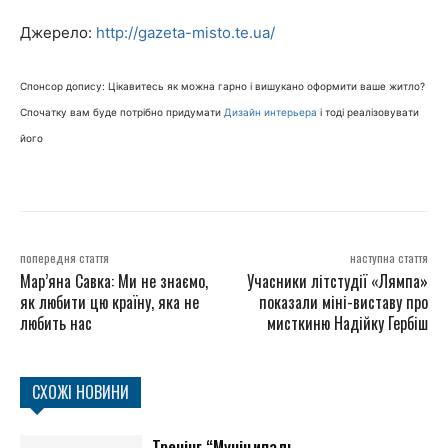
Джерело:
http://gazeta-misto.te.ua/
Спонсор допису: Цікавитесь як можна гарно і вишукано оформити ваше житло?
Спочатку вам буде потрібно придумати
Дизайн интерьера
і тоді реалізовувати
його
попередня стаття
наступна стаття
Мар’яна Савка: Ми не знаємо,
Учасники літстудії «Лямпа»
як любити цю країну, яка не
показали міні-виставу про
любить нас
мисткиню Надійку Гербіш
СХОЖІ НОВИНИ
Тренінг “Муніципаль...