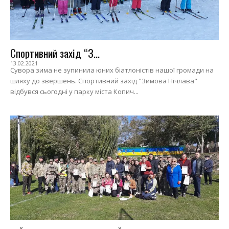
Спортивний захід “З...
13.02.2021
Сувора зима не зупинила юних біатлоністів нашої громади на
шляху до звершень. Спортивний захід "Зимова Нічлава"
відбувся сьогодні у парку міста Копич...