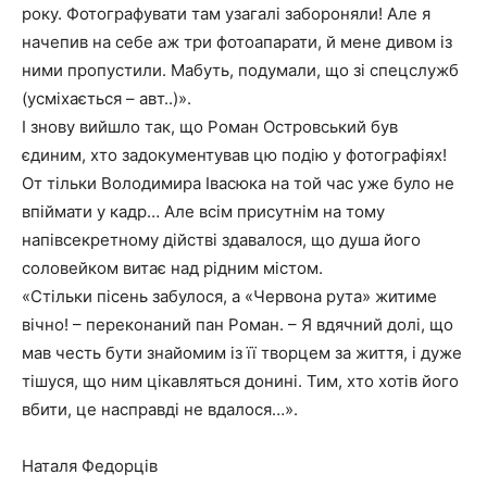
року. Фотографувати там узагалі забороняли! Але я
начепив на себе аж три фотоапарати, й мене дивом із
ними пропустили. Мабуть, подумали, що зі спецслужб
(усміхається – авт..)».
І знову вийшло так, що Роман Островський був
єдиним, хто задокументував цю подію у фотографіях!
От тільки Володимира Івасюка на той час уже було не
впіймати у кадр… Але всім присутнім на тому
напівсекретному дійстві здавалося, що душа його
соловейком витає над рідним містом.
«Стільки пісень забулося, а «Червона рута» житиме
вічно! – переконаний пан Роман. – Я вдячний долі, що
мав честь бути знайомим із її творцем за життя, і дуже
тішуся, що ним цікавляться донині. Тим, хто хотів його
вбити, це насправді не вдалося…».
Наталя Федорців