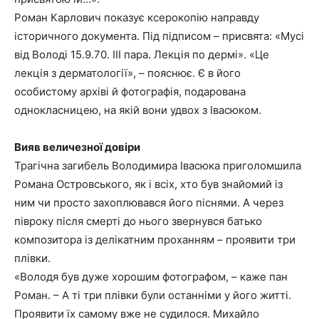
Роман Карлович показує ксерокопію направду
історичного документа. Під підписом – присвята: «Мусі
від Володі 15.9.70. ІІІ пара. Лекція по дермі». «Це
лекція з дерматології», – пояснює. Є в його
особистому архіві й фотографія, подарована
однокласницею, на якій вони удвох з Івасюком.
Вияв величезної довіри
Трагічна загибель Володимира Івасюка приголомшила
Романа Островського, як і всіх, хто був знайомий із
ним чи просто захоплювався його піснями. А через
півроку після смерті до нього звернувся батько
композитора із делікатним проханням – проявити три
плівки.
«Володя був дуже хорошим фотографом, – каже пан
Роман. – А ті три плівки були останніми у його житті.
Проявити їх самому вже не судилося. Михайло