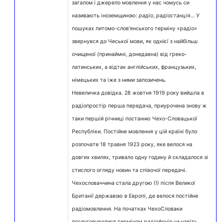
загалом і джерело мовлення у нас чомусь си
називають іноземщиною:
радіо
,
радіостанція
… У
пошуках питомо-слов’янського терміну «радіо»
звернувся до Чеської мови, як однієї з найбільш
очищеної (принаймні, донедавна) від греко-
латинських, а відтак англійських, французьких,
німецьких та іже з ними запозичень.
Невеличка довідка. 28 жовтня 1919 року вийшла в
радіопростір перша передача, приурочена знову ж
таки першій річниці постанню Чехо-Словацької
Республіки. Постійне мовлення у цій країні було
розпочате 18 травня 1923 року, яке велося на
довгих хвилях, тривало одну годину й складалося зі
стислого огляду новин та співочої передачі.
Чехословаччина стала другою (!) після Великої
Британії державою в Европі, де велося постійне
радіомовлення. На початках ЧехоСловаки
послуговувалися терміном
радіофонія
чи навіть