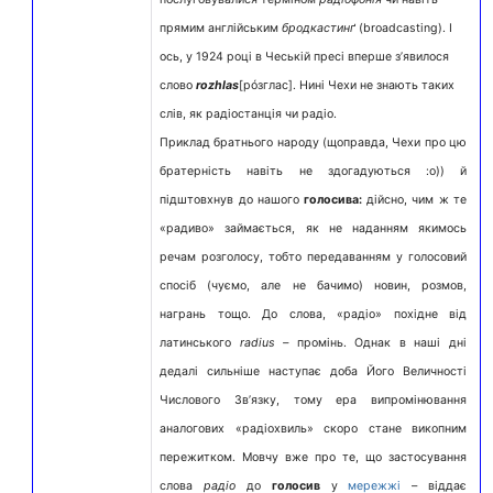
прямим англійським
бродкастинґ
(broadcasting). І
ось, у 1924 році в Чеській пресі вперше з’явилося
слово
rozhlas
[рóзглас]. Нині Чехи не знають таких
слів, як радіостанція чи радіо.
Приклад братнього народу (щоправда, Чехи про цю
братерність навіть не здогадуються :о)) й
підштовхнув до нашого
голосива:
дійсно, чим ж те
«радиво» займається, як не наданням якимось
речам розголосу, тобто передаванням у голосовий
спосіб (чуємо, але не бачимо) новин, розмов,
награнь тощо. До слова, «радіо» похідне від
латинського
radius –
промінь. Однак в наші дні
дедалі сильніше наступає доба Його Величності
Числового Зв’язку, тому ера випромінювання
аналогових «радіохвиль» скоро стане викопним
пережитком. Мовчу вже про те, що застосування
слова
радіо
до
голосив
у
мережжі
– віддає