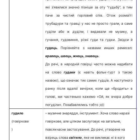
які з’явилися значно пізніше за оту "гудьбý", а тим
паче за чистий горловий спів. Отож розмаїті
трубадури та гравці у нас не просто грали, а саме
гуділи або ж дуділи, і видавали не музику, а
гучання, гудовиння, різні гуди та гудки. Звідси й
гудець.
Порівняйте з назвами инших ремесел:
кравець
,
швець
,
жнець
,
знавець
.
До речі, в народній говірці часто можна надибати
на слово
гудаки
(є навіть фольк-гурт з такою
назвою), що означає тих самих гудців. А наступного
ранку після вдалої вечірки, коли ще «бродить» в
голові, ми частенько кажемо «Ой, як вчора добре
погуділи». Позабавлялись тобто ;о))
гудило
– музичне знаряддя,
інструмент
. Хоча слово наразі
(говіркове
говіркове, але цілком заслуговує на загальне,
)
повсякчасне застосування. До речі, утворене на
взірець слова
світило
, яке не викликає ні в кого