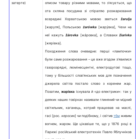
затерте)
описом товару різними мовами, то з’ясується, що
ота скляна посудина зі спіраллю розжарювання
всередині Хорватською мовою зветься
žarulja
[жаруля], Польською
żarówka
[жарýвка], Чехи на
неї кажуть
žárovka
[жáровка], а Словаки
žiarivka
[жярівка].
Походження слова очевидне: перші «лампочки»
були саме розжарювання – це вже згодом з’явилися
газорозрядні, люмінесцентні, електродугові тощо,
тому у більшості слов’янських мов для позначення
джерела світла постало слово з коренем
жар
.
Позатим,
жарівка
існувала й «до електрики»: так у
деяких наших говірках називали глиняний чи мідний
світильник, каганець, котрий працював на маслі,
гасі [рос.
керосин
] чи подібному, і світив
тбм
живим
вогнем, жаром. Ще цікавіше те, що у 1876 році в
Парижі російський електротехнік Павло Яблучніков