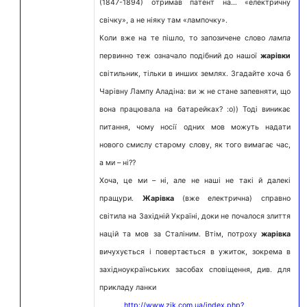
(1847-1894) отримав патент на… «електричну
свічку», а не ніяку там «лампочку».
Коли вже на те пішло, то запозичене слово
лампа
первинно теж означало подібний до нашої
жарівки
світильник, тільки в инших землях. Згадайте хоча б
Чарівну Лампу Аладіна: ви ж не стане запевняти, що
вона працювала на батарейках? :о)) Тоді виникає
питання, чому носії одних мов можуть надати
нового смислу старому слову, як того вимагає час,
а ми – ні??
Хоча, це ми – ні, але не наші не такі й далекі
пращури.
Жарівка
(вже електрична) справно
світила на Західній Україні, доки не почалося злиття
націй та мов за Сталіним. Втім, потроху
жарівка
вичухується і повертається в ужиток, зокрема в
західноукраїнських засобах сповіщення, див. для
прикладу ланки
http://www.zik.com.ua/index.php?