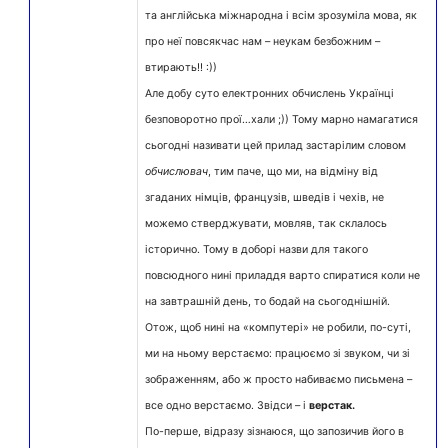
та англійська міжнародна і всім зрозуміла мова, як
про неї повсякчас нам – неукам безбожним –
втирають!! :))
Але добу суто електронних обчислень Українці
безповоротно прої…хали ;)) Тому марно намагатися
сьогодні називати цей прилад застарілим словом
обчислювач
, тим паче, що ми, на відміну від
згаданих німців, французів, шведів і чехів, не
можемо стверджувати, мовляв, так склалось
історично. Тому в доборі назви для такого
повсюдного нині приладдя варто спиратися коли не
на завтрашній день, то бодай на сьогоднішній.
Отож, щоб нині на «компутері» не робили, по-суті,
ми на ньому верстаємо: працюємо зі звуком, чи зі
зображенням, або ж просто набиваємо письмена –
все одно верстаємо. Звідси – і
верстак.
По-перше, відразу зізнаюся, що запозичив його в