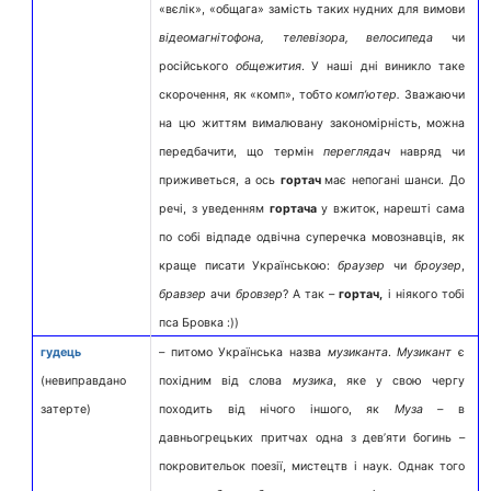
«вєлік», «общага» замість таких нудних для вимови
відеомагнітофона, телевізора, велосипеда
чи
російського
общежития
. У наші дні виникло таке
скорочення, як «комп», тобто
комп’ютер.
Зважаючи
на цю життям вималювану закономірність, можна
передбачити, що термін
переглядач
навряд чи
приживеться, а ось
гортач
має непогані шанси. До
речі, з уведенням
гортача
у вжиток, нарешті сама
по собі відпаде одвічна суперечка мовознавців, як
краще писати Українською:
браузер
чи
броузер
,
бравзер
ачи
бровзер
? А так –
гортач,
і ніякого тобі
пса Бровка :))
гудець
– питомо Українська назва
музиканта
.
Музикант
є
(невиправдано
похідним від слова
музика
, яке у свою чергу
затерте)
походить від нічого іншого, як
Муза –
в
давньогрецьких притчах одна з дев’яти богинь –
покровительок поезії, мистецтв і наук. Однак того