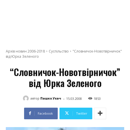
Архів новин 2006-2018
Суспільство
"Словничок-Новотвірничок"
від Юрка Зеленого
“Словничок-Новотвірничок”
від Юрка Зеленого
-
автор
Пашко Ухач
15.03.2008
1853
Facebook
Twitter