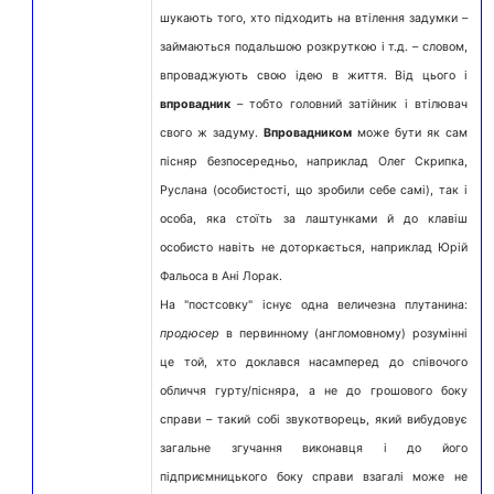
шукають того, хто підходить на втілення задумки –
займаються подальшою розкруткою і т.д. – словом,
впроваджують свою ідею в життя. Від цього і
впровадник
– тобто головний затійник і втілювач
свого ж задуму.
Впровадником
може бути як сам
пісняр безпосередньо, наприклад Олег Скрипка,
Руслана (особистості, що зробили себе самі), так і
особа, яка стоїть за лаштунками й до клавіш
особисто навіть не доторкається, наприклад Юрій
Фальоса в Ані Лорак.
На "постсовку" існує одна величезна плутанина:
продюсер
в первинному (англомовному) розумінні
це той, хто доклався насамперед до співочого
обличчя гурту/пісняра, а не до грошового боку
справи – такий собі звукотворець, який вибудовує
загальне згучання виконавця і до його
підприємницького боку справи взагалі може не