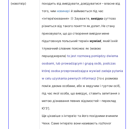
(новотвір)
походить від
вивідувати
,
довідуватися
– власне від
того, чим
новинарі
й займаються під час
«інтерв’юювання» :)) Зауважте,
вивідка
суттєво
різниться від такого поняття як
допит
.
Не стану
приховувати, що до створення вивідки мене
підштовхнув польський термін
wywiad
, який їхній
тлумачний словник пояснює як (мовою
першоджерела)
to jest rozmową pomiędzy dwiema
osobami, lub prowadzącym i grupą osób, podczas
której osoba przeprowadzająca wywiad zadaje pytania
w celu uzyskania pewnych informacji
[то є розмова
поміж двома особами, або ж ведучим і гуртом осіб,
під час якої особа, що вивідує, ставить запитання з
метою дізнавання певних відомостей – переклад
Ю’З’].
Ще цікавіше з
інтерв’ю
та його похідними вчинили
Чехи. Саме інтерв’ю вони називають
rozhovor