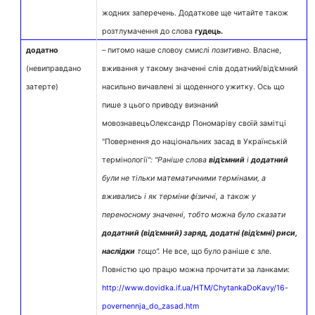
жодних заперечень. Додаткове ще читайте також
розтлумачення до слова
гудець.
додатно
– питомо наше словоу смислі
позитивно
. Власне,
(невиправдано
вживання у такому значенні слів додатний/від’ємний
затерте)
насильно вичавлені зі щоденного ужитку. Ось що
пише з цього приводу визнаний
мовознавецьОлександр Пономаріву своїй замітці
"Повернення до національних засад в Українській
термінології
": "Раніше слова
від’ємний
і
додатний
були не тільки математичними термінами, а
вживались і як терміни фізичні, а також у
переносному значенні, тобто можна було сказати
додатний (від’ємний) заряд,
додатні (від’ємні) риси,
наслідки
тощо".
Не все, що було раніше є зле.
Повністю цю працю можна прочитати за ланками:
http://www.dovidka.if.ua/HTM/ChytankaDoKavy/16-
povernennja_do_zasad.htm