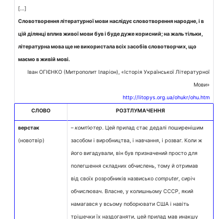
[…]
Словотворення літературної мови наслідує словотворення народне, і в
цій ділянці вплив живої мови був і буде дуже корисний; на жаль тільки,
літературна мова ще не використала всіх засобів словотворчих, що
маємо в живій мові.
Іван ОГІЄНКО (Митрополит Іларіон), «Історія Української Літературної
Мови»
http://litopys.org.ua/ohukr/ohu.htm
СЛОВО
РОЗТЛУМАЧЕННЯ
верстак
–
комп’ютер
. Цей прилад стає дедалі поширенішим
(новотвір)
засобом і виробництва, і навчання, і розваг. Коли ж
його вигадували, він був призначений просто для
полегшення складних обчислень, тому й отримав
від своїх розробників назвисько
computer
, сиріч
обчислювач. Власне, у колишньому СССР, який
намагався у всьому поборювати США і навіть
трішечки їх наздоганяти, цей прилад мав инакшу