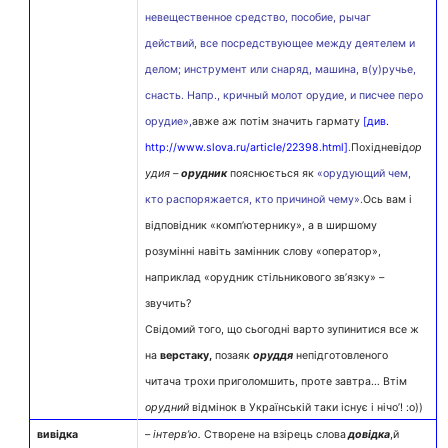
невещественное средство, пособие, рычаг
действий, все посредствующее между деятелем и
делом; инструмент или снаряд, машина, в(у)ручье,
снасть. Напр., кричный молот орудие, и писчее перо
орудие»,
авже аж потім значить гармату
[див.
http://www.slova.ru/article/22398.html]
.
Похідневід
ор
удия –
орудник
пояснюється як
«орудующий чем,
кто распоряжается, кто причиной чему».
Ось вам і
відповідник «комп’ютернику», а в ширшому
розумінні навіть замінник слову «оператор»,
наприклад «орудник стільникового зв’язку» –
звучить?
Свідомий того, що сьогодні варто зупинитися все ж
на
верстаку,
позаяк
оруддя
непідготовленого
читача трохи приголомшить, проте завтра… Втім
орудний
відмінок в Українській таки існує і нічо’! :о))
вивідка
–
інтерв’ю.
Створене на взірець слова
довідка
,й