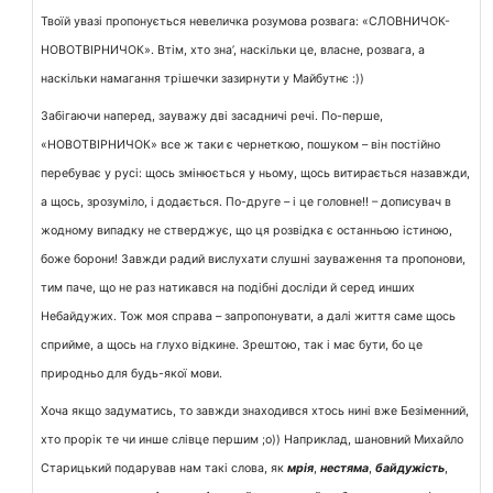
Твоїй увазі пропонується невеличка розумова розвага: «СЛОВНИЧОК-
НОВОТВІРНИЧОК». Втім, хто зна’, наскільки це, власне, розвага, а
наскільки намагання трішечки зазирнути у Майбутнє :))
Забігаючи наперед, зауважу дві засадничі речі. По-перше,
«НОВОТВІРНИЧОК» все ж таки є чернеткою, пошуком – він постійно
перебуває у русі: щось змінюється у ньому, щось витирається назавжди,
а щось, зрозуміло, і додається. По-друге – і це головне!! – дописувач в
жодному випадку не стверджує, що ця розвідка є останньою істиною,
боже борони! Завжди радий вислухати слушні зауваження та пропонови,
тим паче, що не раз натикався на подібні досліди й серед инших
Небайдужих. Тож моя справа – запропонувати, а далі життя саме щось
сприйме, а щось на глухо відкине. Зрештою, так і має бути, бо це
природньо для будь-якої мови.
Хоча якщо задуматись, то завжди знаходився хтось нині вже Безіменний,
хто прорік те чи инше слівце першим ;о)) Наприклад, шановний Михайло
Старицький подарував нам такі слова, як
мрія
,
нестяма
,
байдужість
,