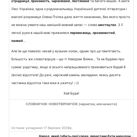
страдниця
,
приємність
,
чарівливий
,
пестливий
та багато инших. А мати
Лесі Українки, одна з родоначальниць Української дитячої літератури і
взагалі розумниця Олена Пчілка дала життя означенню, без якого просто
не можна уявити наш нинішній мовний запас — слово
мистецтво
. З її
легкої руки в нашій мові прижилися
переможець
,
променистий
,
палкий
…
Але їм ще повезло: нехай у вузьких колах, однак про це пам’ятають.
Більшість же словотворців – що ті Невідомі Вояки… Та не будемо про
сумне: радітиму, якщо зі всього напрацьованого приживеться бодай 8
(вісім) відсотків! До речі, наріжний камінь закладено: якась десята
частинка відсотка таки вже в ужитку! ;-))
Хай Буде!
СЛОВНИЧОК-НОВОТВІРНИЧОК (чернетка, але начисто)
Останнє укладення 17 березня 2008р.
Народ, який губить свої слова, перестане бути народом…