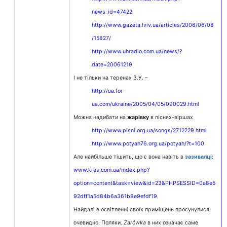
news_id=47422
http://www.gazeta.lviv.ua/articles/2006/06/08
/15827/
http://www.uhradio.com.ua/news/?
date=20061219
І не тільки на теренах З.У. –
http://ua.for-
ua.com/ukraine/2005/04/05/090029.html
Можна надибати на
жарівку
в піснях-віршах
http://www.pisni.org.ua/songs/2712229.html
http://www.potyah76.org.ua/potyah/?t=100
Але найбільше тішить, що є вона навіть в
зазивалці
:
www.kres.com.ua/index.php?
option=content&task=view&id=23&PHPSESSID=0a8e5
92dff1a5d84b6a361b8e9efdf19
Найдалі в освітленні своїх приміщень просунулися,
очевидно, Поляки.
Żarówka
в них означає саме