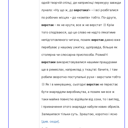
одній творчій спілці, де наприкінці перекуру завжди
лунало: «Ну що ж, до
верстака
!» – і всі розбігалися
по робочих місцях – до «компів» тобто. По-друге,
верстак
– як не крути, все ж не верстат :)) Крім
того сподіваюся, що це слово не надто лякатиме
непідготовленого читача, позаяк
верстак
давно вже
перебуває у нашому ужитку, щоправда, більше як
столярна чи слюсарна приспособа. Розмаїті
верстаки
використовувалися нашими пращурами
ще в ремеслах, наприклад у ткацтві: бачите, і там
робили зворотно-поступальні рухи – верстали тобто
:)) Як і в минувшину, сьогодні
верстак
не перестає
бути знаряддям виробництва, а позаяк ми все ж
таки майже повністю відійшли від сохи, то і вигляд,
і призначення отого знаряддя набули нових обрисів.
Залишилася тільки суть. Зрештою, коротко і ясно
[див. сюди]
.