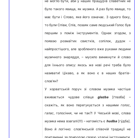
не могло бути, аби у наших пращурів славетних не
було такого явища, як
музика
. А раз було явище, то
має бути і Слово, яке його означає. З одного боку,
то були Співи, Спів, позаяк саме людський Голос був
першим з поміж інструментів. Однак згодом, з
появою розмаїтих свистків, сопілок, дудок –
найпростішого, але зробленого вже руками людини
музичного знаряддя, – мусило виникнути й слово
для їхнього опису: якось же нові речі треба було
називати! Цікаво, а як воно є в наших братів-
слов’ян?
У хорватській поруч зі словом
музика
частіше
вживається чудове слівце
glazba
[ґлазба] –
скажіть, як воно перегукується з нашими
голос
,
галас
,
голосіння
, чи не так?! У Чеській мові, слова
музика
нема взагалі(!!!) – натомість є
hudba
[гýдба].
Воно й логічно: слов’янській співочій традиції не
притаманні за природою своєю ударні інструменти,