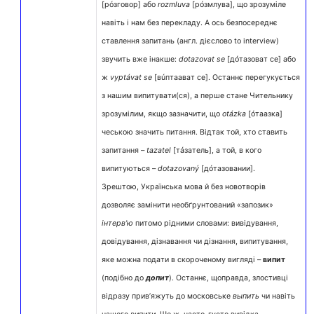
[рóзговор] або
rozmluva
[рóзмлува], що зрозуміле
навіть і нам без перекладу. А ось безпосереднє
ставлення запитань (англ. дієслово to interview)
звучить вже інакше:
dotazovat se
[дóтазоват се] або
ж
vyptávat se
[вúптаават се]. Останнє перегукується
з нашим випитувати(ся), а перше стане Чительнику
зрозумілим, якщо зазначити, що
otázka
[óтаазка]
чеською значить питання. Відтак той, хто ставить
запитання –
tazatel
[тáзатель], а той, в кого
випитуються –
dotazovaný
[дóтазовании].
Зрештою, Українська мова й без новотворів
дозволяє замінити необґрунтований «запозик»
інтерв’ю
питомо рідними словами: вивідування,
довідування, дізнавання чи дізнання, випитування,
яке можна подати в скороченому вигляді –
випит
(подібно до
допит
). Останнє, щоправда, злостивці
відразу прив’яжуть до московське
выпить
чи навіть