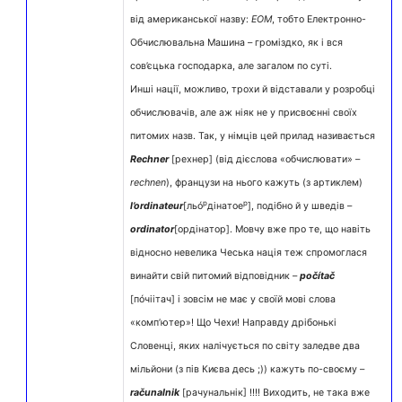
від американської назву:
ЕОМ
, тобто Електронно-
Обчислювальна Машина – громіздко, як і вся
сов’єцька господарка, але загалом по суті.
Инші нації, можливо, трохи й відставали у розробці
обчислювачів, але аж ніяк не у присвоєнні своїх
питомих назв. Так, у німців цей прилад називається
Rechner
[рехнер] (від дієслова «обчислювати» –
rechnen
), французи на нього кажуть (з артиклем)
р
р
l’ordinateur
[льó
дінатое
], подібно й у шведів –
ordinator
[ордінатор]. Мовчу вже про те, що навіть
відносно невелика Чеська нація теж спромоглася
винайти свій питомий відповідник –
počítač
[пóчіітач] і зовсім не має у своїй мові слова
«комп’ютер»! Що Чехи! Направду дрібонькі
Словенці, яких налічується по світу заледве два
мільйони (з пів Києва десь ;)) кажуть по-своєму –
računalnik
[рачунальнік] !!!! Виходить, не така вже