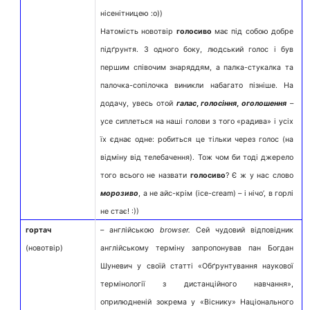
нісенітницею :о))
Натомість новотвір
голосиво
має під собою добре
підґрунтя. З одного боку, людський голос і був
першим співочим знаряддям, а палка-стукалка та
палочка-сопілочка виникли набагато пізніше. На
додачу, увесь отой
галас
,
голосіння
,
оголошення
–
усе сиплеться на наші голови з того «радива» і усіх
їх єднає одне: робиться це тільки через голос (на
відміну від телебачення). Тож чом би тоді джерело
того всього не назвати
голосиво
? Є ж у нас слово
морозиво
, а не айс-крім (ice-cream) – і нічо’, в горлі
не стає! :))
гортач
– англійською
browser.
Сей чудовий відповідник
(новотвір)
англійському терміну запропонував пан Богдан
Шуневич у своїй статті «Обґрунтування наукової
термінології з дистанційного навчання»,
оприлюдненій зокрема у «Віснику» Національного