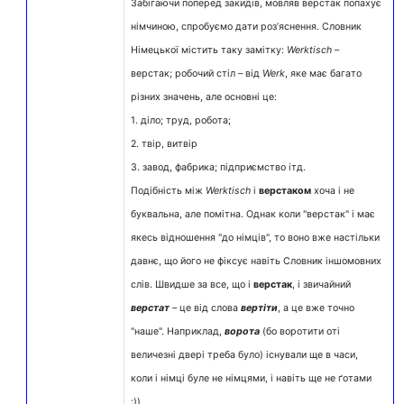
Забігаючи поперед закидів, мовляв верстак попахує
німчиною, спробуємо дати роз’яснення. Словник
Німецької містить таку замітку:
Werktisch
–
верстак; робочий стіл – від
Werk
, яке має багато
різних значень, але основні це:
1. діло; труд, робота;
2. твір, витвір
3. завод, фабрика; підприємство ітд.
Подібність між
Werktisch
і
верстаком
хоча і не
буквальна, але помітна. Однак коли "верстак" і має
якесь відношення "до німців", то воно вже настільки
давнє, що його не фіксує навіть Словник іншомовних
слів. Швидше за все, що і
верстак
, і звичайний
верстат
– це від слова
вертіти
, а це вже точно
"наше". Наприклад,
ворота
(бо воротити оті
величезні двері треба було) існували ще в часи,
коли і німці буле не німцями, і навіть ще не ґотами
:))