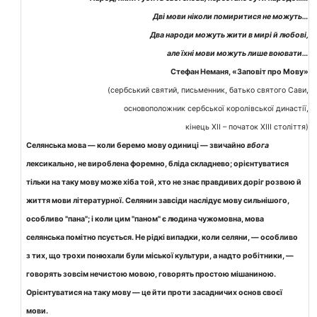
Дві мови ніколи помиритися не можуть…
Два народи можуть жити в мирі й любові,
але їхні мови можуть лише воювати…
Стефан Неманя, «Заповіт про Мову»
(сербський святий, письменник, батько святого Сави,
основоположник сербської королівської династії,
кінець ХІІ – початок ХІІІ століття
)
Селянська мова — коли беремо мову одиниці — звичайно
вбога
лексикально, не вироблена форемно, бліда складнево; орієнтуватися
тільки на таку мову може хіба той, хто не знає правдивих доріг розвою й
життя мови літературної. Селянин завсіди наслідує мову сильнішого,
особливо "пана"; і коли цим "паном" є людина чужомовна, мова
селянська помітно псується. Не рідкі випадки, коли селяни, — особливо
з тих, що трохи понюхали були міської культури, а надто робітники, —
говорять зовсім нечистою мовою, говорять простою мішаниною.
Орієнтуватися на таку мову — це йти проти засадничих основ своєї
мови.