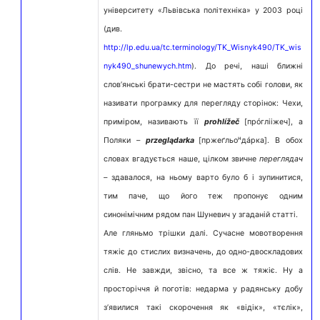
університету «Львівська політехніка» у 2003 році
(див.
http://lp.edu.ua/tc.terminology/TK_Wisnyk490/TK_wis
nyk490_shunewych.htm
).
До речі, наші ближні
слов’янські брати-сестри не мастять собі голови, як
називати програмку для перегляду сторінок: Чехи,
приміром, називають її
prohlížeč
[прóглііжеч], а
н
Поляки –
przeglądarka
[пржеґльо
дáрка]. В обох
словах вгадується наше, цілком звичне
переглядач
–
здавалося, на ньому варто було б і зупинитися,
тим паче, що його теж пропонує одним
синонімічним рядом пан Шуневич у згаданій статті.
Але гляньмо трішки далі. Сучасне мовотворення
тяжіє до стислих визначень, до одно-двоскладових
слів. Не завжди, звісно, та все ж тяжіє. Ну а
просторіччя й поготів: недарма у радянську добу
з’явилися такі скорочення як «відік», «тєлік»,