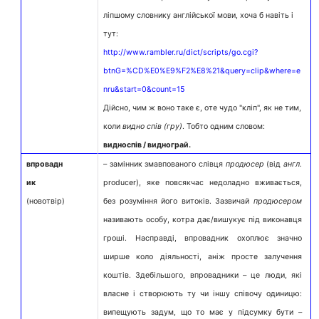
ліпшому словнику англійської мови, хоча б навіть і
тут:
http://www.rambler.ru/dict/scripts/go.cgi?
btnG=%CD%E0%E9%F2%E8%21&query=clip&where=e
nru&start=0&count=15
Дійсно, чим ж воно таке є, оте чудо "кліп", як не тим,
коли
видно
спів (гру)
. Тобто одним словом:
видноспів / виднограй.
впровадн
– замінник змавпованого слівця
продюсер
(від
англ.
ик
producer), яке повсякчас недоладно вживається,
(новотвір)
без розуміння його витоків. Зазвичай
продюсером
називають особу, котра дає/вишукує під виконавця
гроші. Насправді, впровадник охоплює значно
ширше коло діяльності, аніж просте залучення
коштів. Здебільшого, впровадники – це люди, які
власне і створюють ту чи іншу співочу одиницю:
випещують задум, що то має у підсумку бути –