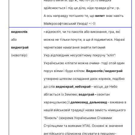
нашого
випити
. Що ж, часто-густо вивідка
здійснюється і під це діло, ніде правди діти ;-р.
А ось направду потішило те, що
випит
знає навіть
Майкрософтовський Уворд! ~:-))
видноспів
–
відеокліп
, чи то пакспів або виконання, гра, які
або
можна не тільки почути, а ще й подивитися. Наразі
виднограй
чернеткове намагання знайти питомий
(новотвір)
Укр.відповідник несусвітному покручу "кліп":
Українською
кліпати
можна
очима
– тоді отой один
порух віями і буде
кліпом
.
Видноспів /
виднограй
утворено шляхом складання двох коренів, подібно
до слів
виднокрай
,
небокрай
– місце, де Небо
збігається із Землею;
водограй –
хвонтан
хвранцузькою;))
далековид
,
дальновид
– вживана в
нашій військовій традиції назва замість німецького
"бінокль" (зокрема Українськими Січовими
Стрільцями та вояками УПА). Основні ж значення
англійського
clip
можна з’ясувати в першому-