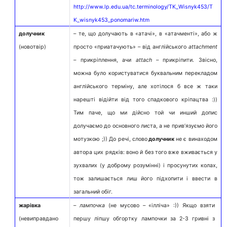
http://www.lp.edu.ua/tc.terminology/TK_Wisnyk453/T
K_wisnyk453_ponomariw.htm
долучник
– те, що долучають в «атачі», в «атачменті», або ж
(новотвір)
просто «приатачують» – від англійського
attachment
–
прикріплення, ачи
attach –
прикріпити. Звісно,
можна було користуватися буквальним перекладом
англійського терміну, але хотілося б все ж таки
нарешті відійти від того спадкового кріпацтва :))
Тим паче, що ми дійсно той чи инший допис
долучаємо до основного листа, а не прив’язуємо його
мотузкою ;)) До речі, слово
долучник
не є винаходом
автора цих рядків: воно й без того вже вживається у
зухвалих (у доброму розумінні) і просунутих колах,
тож залишається лиш його підхопити і ввести в
загальний обіг.
жарівка
–
лампочка
(не мусово – «ілліча» :)) Якщо взяти
(невиправдано
першу ліпшу обгортку лампочки за 2-3 гривні з