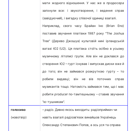
мати жодного відношення. У нас же в
продюсера
запхнули все: і звукотворення, і ведення справ
(завідуючий), і вигадку співочої одиниці взагалі.
Наприклад, свого часу Брайан Іно (Brian Eno)
поставив звучання платівки 1987 року "The Joshua
Tree" (Дерево Джошуа) культовій нині ірландській
ватазі Ю2 (U2). Ця платівка стоїть осібно в усьому
музичному літописі групи. Але він не доклався до
створення Ю2 – гурт існував і випускав диски вже й
до того; він не займався розкруткою гурту – то
робили видавці; він не вів поточних справ
музикантів тощо. Натомість займався тим, що і має
робити
producer
по-тамтешньому – ставив звучання
"ю-тушникам".
голосиво
–
радіо
. Дивно якось виходить: радіоприймач чи
(новотвір)
навіть взагалі радіозв’язок винайшов Українець
Олександр Степанович Попов, а ось уся та справа