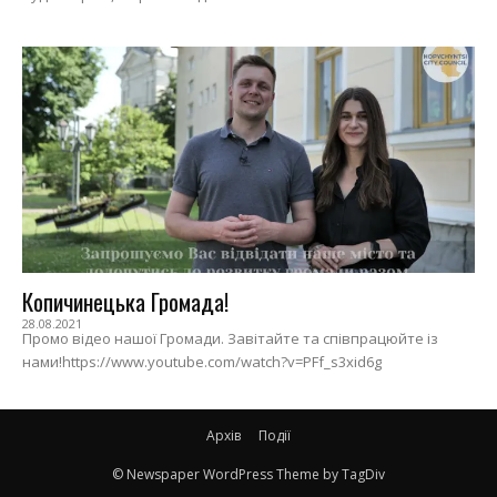
Копичинецька Громада!
28.08.2021
Промо відео нашої Громади. Завітайте та співпрацюйте із
нами!https://www.youtube.com/watch?v=PFf_s3xid6g
Архів
Події
© Newspaper WordPress Theme by TagDiv