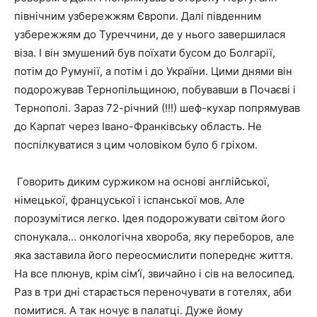
північним узбережжям Європи. Далі південним
узбережжям до Туреччини, де у нього завершилася
віза. І він змушений був поїхати бусом до Болгарії,
потім до Румунії, а потім і до України. Цими днями він
подорожував Тернопільщиною, побувавши в Почаєві і
Тернополі. Зараз 72-річний (!!!) шеф-кухар попрямував
до Карпат через Івано-Франківську область. Не
поспілкуватися з цим чоловіком було б гріхом.
Говорить диким суржиком на основі англійської,
німецької, француської і іспанської мов. Але
порозумітися легко. Ідея подорожувати світом його
спонукала… онкологічна хвороба, яку переборов, але
яка заставила його переосмислити попереднє життя.
На все плюнув, крім сім’ї, звичайно і сів на велосипед.
Раз в три дні старається переночувати в готелях, аби
помитися. А так ночує в палатці. Дуже йому