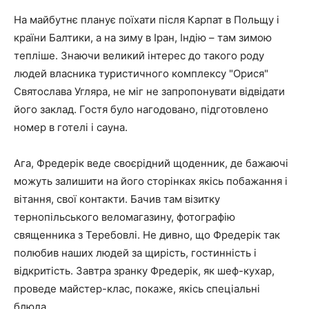
На майбутнє планує поїхати після Карпат в Польщу і
країни Балтики, а на зиму в Іран, Індію – там зимою
тепліше. Знаючи великий інтерес до такого роду
людей власника туристичного комплексу "Орися"
Святослава Угляра, не міг не запропонувати відвідати
його заклад. Гостя було нагодовано, підготовлено
номер в готелі і сауна.
Ага, Фредерік веде своєрідний щоденник, де бажаючі
можуть залишити на його сторінках якісь побажання і
вітання, свої контакти. Бачив там візитку
тернопільського веломагазину, фотографію
священника з Теребовлі. Не дивно, що Фредерік так
полюбив наших людей за щирість, гостинність і
відкритість. Завтра зранку Фредерік, як шеф-кухар,
проведе майстер-клас, покаже, якісь спеціальні
блюда.