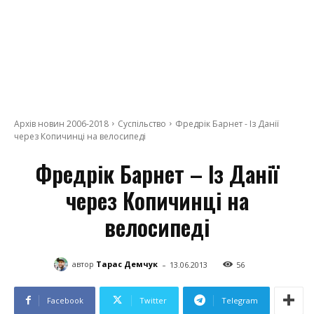
Архів новин 2006-2018
Суспільство
Фредрік Барнет - Із Данії
через Копичинці на велосипеді
Фредрік Барнет – Із Данії
через Копичинці на
велосипеді
-
автор
Тарас Демчук
13.06.2013
56
Facebook
Twitter
Telegram