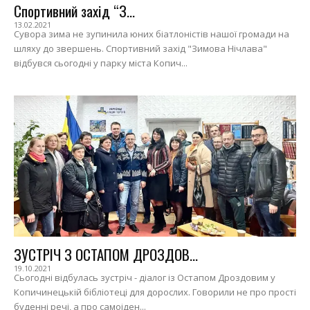
Спортивний захід “З...
13.02.2021
Сувора зима не зупинила юних біатлоністів нашої громади на
шляху до звершень. Спортивний захід "Зимова Нічлава"
відбувся сьогодні у парку міста Копич...
ЗУСТРІЧ З ОСТАПОМ ДРОЗДОВ...
19.10.2021
Сьогодні відбулась зустріч - діалог із Остапом Дроздовим у
Копичинецькій бібліотеці для дорослих. Говорили не про прості
буденні речі, а про самоіден...