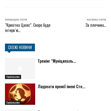
попередня стаття
наступна стаття
“Крихітка Цахес”. Скоро буде
За плечима…
інтерв`ю…
СХОЖІ НОВИНИ
Тренінг “Муніципаль...
Суспільство
Лауреати премії імені Сте...
Суспільство