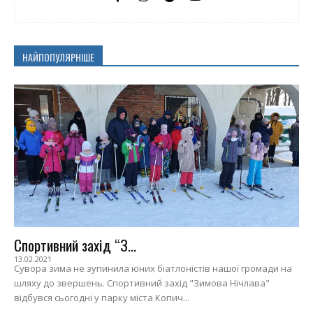
НАЙПОПУЛЯРНІШЕ
Спортивний захід “З...
13.02.2021
Сувора зима не зупинила юних біатлоністів нашої громади на
шляху до звершень. Спортивний захід "Зимова Нічлава"
відбувся сьогодні у парку міста Копич...