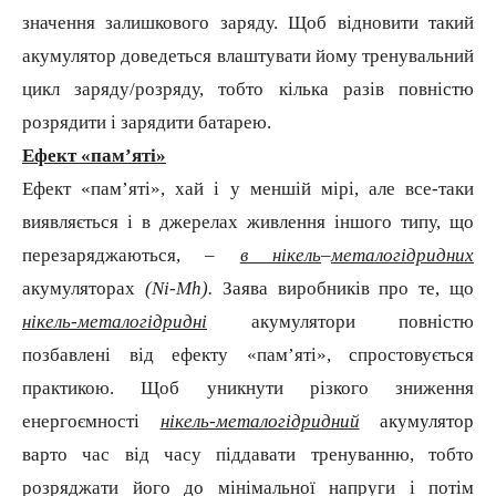
значення залишкового заряду. Щоб відновити такий
акумулятор доведеться влаштувати йому тренувальний
цикл заряду/розряду, тобто кілька разів повністю
розрядити і зарядити батарею.
Ефект «пам’яті»
Ефект «пам’яті», хай і у меншій мірі, але все-таки
виявляється і в джерелах живлення іншого типу, що
перезаряджаються, –
в нікель
–
металогідридних
акумуляторах
(Ni-Mh).
Заява виробників про те, що
нікель-металогідридні
акумулятори повністю
позбавлені від ефекту «пам’яті», спростовується
практикою. Щоб уникнути різкого зниження
енергоємності
нікель-металогідридний
акумулятор
варто час від часу піддавати тренуванню, тобто
розряджати його до мінімальної напруги і потім