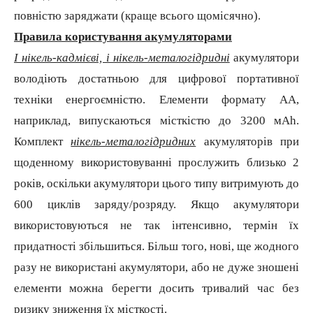
повністю заряджати (краще всього щомісячно).
Правила користування акумуляторами
І нікель-кадмієві, і нікель-металогідридні
акумулятори
володіють достатньою для цифрової портативної
техніки енергоємністю. Елементи формату АА,
наприклад, випускаються місткістю до 3200 мА
h
.
Комплект
нікель-металогідридних
акумуляторів при
щоденному використовуванні прослужить близько 2
років, оскільки акумулятори цього типу витримують до
600 циклів заряду/розряду. Якщо акумулятори
використовуються не так інтенсивно, термін їх
придатності збільшиться. Більш того, нові, ще жодного
разу не використані акумулятори, або не дуже зношені
елементи можна берегти досить тривалий час без
ризику зниження їх місткості.