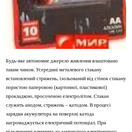
Будь-яке автономне джерело живлення влаштовано
таким чином. Усередині металевого стакану
встановлений стрижень, ізольований від стінок стакану
пористою паперовою (картонної, пластикової)
прокладкою, просоченою електролітом. Стакан
служить анодом, стрижень – катодом. В процесі
зарядки акумулятора на поверхні катода
нагромаджується електричний потенціал. При
підключенні елемента до замкнутого електричного