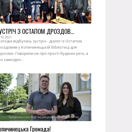
УСТРІЧ З ОСТАПОМ ДРОЗДОВ...
.10.2021
огодні відбулась зустріч - діалог із Остапом
оздовим у Копичинецькій бібліотеці для
рослих. Говорили не про прості буденні речі, а
о самоіден...
опичинецька Громада!