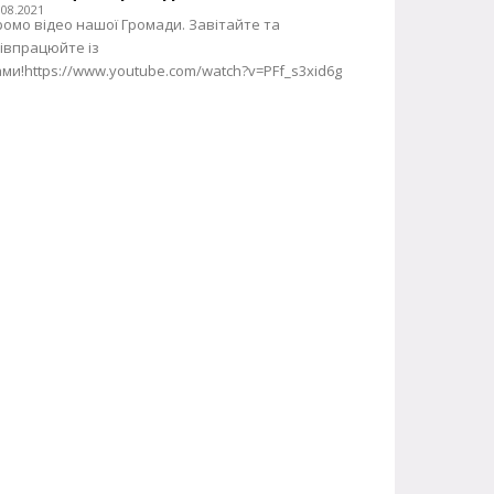
.08.2021
омо відео нашої Громади. Завітайте та
івпрацюйте із
ми!https://www.youtube.com/watch?v=PFf_s3xid6g