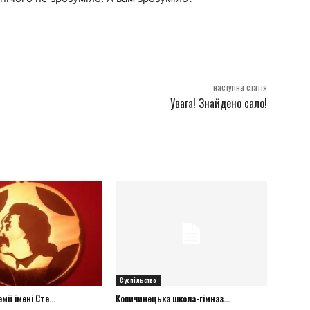
наступна стаття
Увага! Знайдено сало!
Суспільство
ії імені Сте...
Копичинецька школа-гімназ...