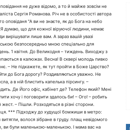
повідання не дуже відомо, а то й майже зовсім не
ліста Сергія Романова. Річ не в особистості автора
го оповіданя "А ви не знаєте, як до Бога на небо
 Я думаю, що для кожної віруючої людини, немає
ди вирішувати лише вам. А зараз вашій увазі
ійською безпосередньо мною спеціально для
ень. 1 квітня. До Великодня – тиждень. Виходжу з
купаються в калюжах. Весна! В сквері молодь пивко
нє. – Не підкажете, як тут пройти в Боже Царство?
йти до Бога дорогу? Роздивляються уважно. Не
ла, а в ній блистить капелька пірсингу. –
дить. Де Його офіс, кабінет де? Телефон який? Мені
ити хочу і поговорити здалось би! – Ого! – робить
 жест. – Пішли. Розходяться в різні сторони.
інця. *** Підходжу до худущої бомжиши в метро:
ти витягли, волося зібране в груду. плащ невідомого
те, ви були маленькою-маленькою. І мама вас на