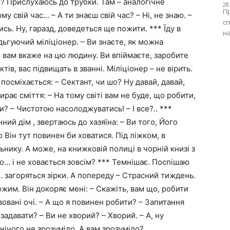
ш? Прислухаюсь до трубки. Там – аналогічне
28
Пр
му свій час… – А ти знаєш свій час? – Ні, не знаю. –
сп
тись. Ну, гаразд, доведеться ще пожити. *** Їду в
на
удьгуючий міліціонер. – Ви знаєте, як можна
н вам вкаже на цю людину. Ви впіймаєте, заробите
ів, вас підвищать в званні. Міліціонер – не вірить.
 посміхається: – Сектант, чи шо? Ну давай, давай,
рає сміття: – На тому світі вам не буде, що робити,
ти? – Чистотою насолоджуватись! – І все?.. ***
й дім , звертаюсь до хазяїна: – Ви того, Його
 Він тут повинен би ховатися. Під ліжком, в
льнику. А може, на книжковій полиці в чорній книзі з
го… і не ховається зовсім? *** Темнішає. Поспішаю
и. загоряться зірки. А попереду – Страсний тиждень.
им. Він докоряє мені: – Скажіть, вам що, робити
вовані очі. – А що я повинен робити? – Запитання
 задавати? – Ви не хворий? – Хворий. – А, ну
 нічого не зрозуміло. А вам зрозуміло?