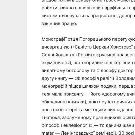
роботи звично відволікали парафіяльні сп
систематизовувати напрацьоване, доопрац
закінчив працю.
Монографії отця Погорецького перегукую
дисертацією («Єдність Церкви Христової 
Соловйова» та «Розвиток руської правосла
екуменічне»), що творилися під керівницт
видатному богослову та філософу доктор
другу книгу — «Філософія релігії Володи
монографій пішов шляхом подяки: перша з
теж мала присвяту — його «дорогому вчите
обкладинці книжки), доктору історичних н
новітньої історії та методики викладання 
Гнатюка, заслуженому працівникові освіти
філософії еклезіології» — то данина шани
mater — Ленінградської семінарії, 30 рок