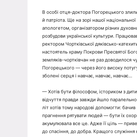
В особі отця-доктора Погорецького злили
й патріота. Ще на зорі нашої національно
апологетом, організатором різних духовни
розбудови української культури. Працюва
ректором Чортківської дяківсько-катехити
настоятель храму Покрови Пресвятої Бого
земляків-чортківчан не раз доводилося чу
Погорецького — через його високу потугу 
зболені серця і навчає, навчає, навчає…
— Хотів бути філософом, істориком з дити
відчуття правди завжди йшло паралельно
літ хотів тому народові допомогти: бачив
прагнення рятувати людей — бути їх охор
акумулювала все це. Адже її ціль — приве
до спасіння, до добра. Кращого служіння 