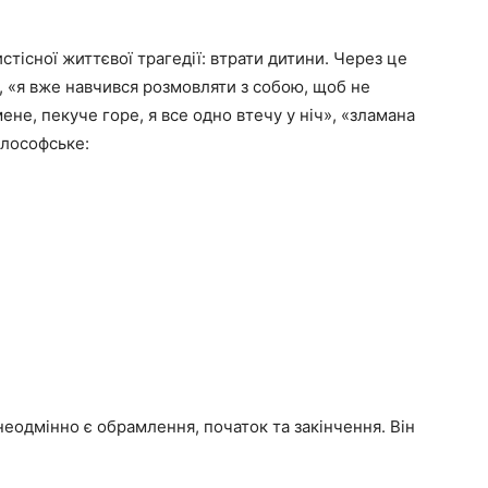
стісної життєвої трагедії: втрати дитини. Через це
, «я вже навчився розмовляти з собою, щоб не
ене, пекуче горе, я все одно втечу у ніч», «зламана
ілософське:
 неодмінно є обрамлення, початок та закінчення. Він