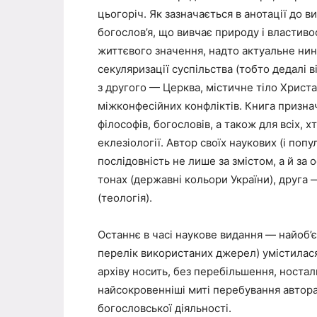
цьогоріч. Як зазначається в анотації до в
богослов’я, що вивчає природу і властивост
життєвого значення, надто актуальне нині
секуляризації суспільства (тобто дедалі в
з другого — Церква, містичне тіло Христа
міжконфесійних конфліктів. Книга призначе
філософів, богословів, а також для всіх, х
еклезіології. Автор своїх наукових (і поп
послідовність не лише за змістом, а й з
тонах (державні кольори України), друга —
(теологія).
Останнє в часі наукове видання — найоб’є
перелік використаних джерел) умістилася 
архіву носить, без перебільшення, ностал
найсокровенніші миті перебування автора 
богословської діяльності.