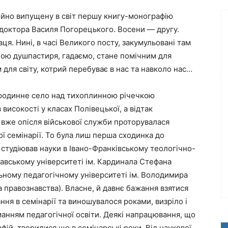
ойно випущену в світ першу книгу-монографію
-доктора Василя Погорецького. Восени — другу.
я. Нині, в часі Великого посту, закумульовані там
бою душпастиря, гадаємо, стане помічним для
 для світу, котрий перебуває в нас та навколо нас…
 родинне село над тихоплинною річечкою
високості у класах Полівецької, а відтак
 вже опісля військової служби проторувалася
ої семінарії. То була лиш перша сходинка до
 студіював науки в Івано-Франківському теологічно-
авському університеті ім. Кардинала Стефана
ьному педагогічному університеті ім. Володимира
а правознавства). Власне, й давнє бажання взятися
ння в семінарії та виношувалося роками, визріло і
манням педагогічної освіти. Деякі напрацювання, що
фій, творилися ще в семінарські роки. Від наукової