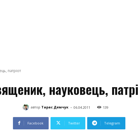
ць, патріот
ященик, науковець, патр
-
автор
Тарас Демчук
06.04.2011
139
Facebook
Twitter
Telegram