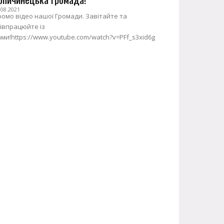
.08.2021
омо відео нашої Громади. Завітайте та
івпрацюйте із
ми!https://www.youtube.com/watch?v=PFf_s3xid6g