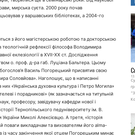
рави, мирська суєта. 2000 року почав
ьовував у варшавських бібліотеках, а 2004-го
ться з його магістерською роботою та докторською
в теологічній рефлексії філософа Володимира
вної еклезіології в ХVІІ-ХХ ст. Дослідження
вом о. проф. д-ра габ. Луціана Бальтера. Цьому
С
 богослов’я Василь Погорецький присвятив свою
13
мира Соловйова». Наголошує, що в написанні
Су
 них «Українська духовна культура і Петро Могила»
г
"З
леві і порадникові» (як зазначається на титульній
Ко
аук, професору, завідувачу кафедри нової і
історії Тернопільського педуніверситету ім. В.
 України Миколі Алексієвцю. А третя, «Історія
 й поваги викладачам та вихователям його alma-
ів із часу закінчення якої отцем Погорецьким минає