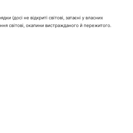
дки (досі не відкриті світові, затаєні у власних
ення світові, окапини вистражданого й пережитого.