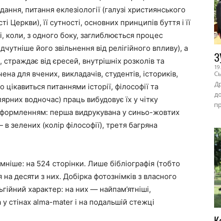
идання, питання еклезіології (галузі християнського
і Церкви), її сутності, основних принципів буття і її
, коли, з одного боку, заглиблюється процес
ідчутніше його звільнення від релігійного впливу), а
З
, страждає від єресей, внутрішніх розколів та
19
на для вчених, викладачів, студентів, істориків,
Сь
Др
то цікавиться питаннями історії, філософії та
до
улярних водночас) праць вибудовує їх у чітку
пр
а оформленням: перша видрукувана у синьо-жовтих
 в зелених (колір філософії), третя багряна
мніше: на 524 сторінки. Лише бібліографія (тобто
на десяти з них. Добірка фотознімків з власного
ьгійний характер: на них — найпам’ятніші,
у стінах alma-mater і на подальшій стежці
К