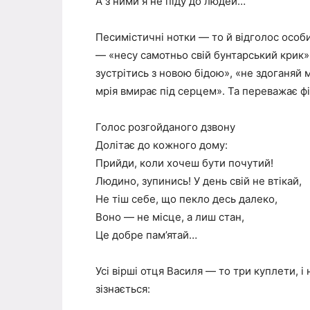
А з ними я не піду до людей…
Песимістичні нотки — то й відголос особи
— «несу самотньо свій бунтарський крик»
зустрітись з новою бідою», «не здоганяй м
мрія вмирає під серцем». Та переважає ф
Голос розгойданого дзвону
Долітає до кожного дому:
Прийди, коли хочеш бути почутий!
Людино, зупинись! У день свій не втікай,
Не тіш себе, що пекло десь далеко,
Воно — не місце, а лиш стан,
Це добре пам’ятай…
Усі вірші отця Василя — то три куплети, і
зізнається: