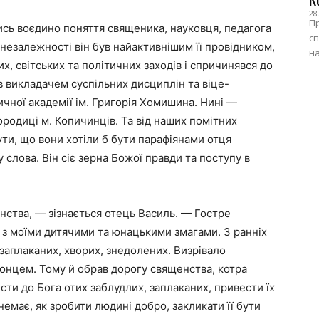
28
Пр
сь воєдино поняття священика, науковця, педагога
сп
ї незалежності він був найактивнішим її провідником,
на
х, світських та політичних заходів і спричинявся до
в викладачем суспільних дисциплін та віце-
чної академії ім. Григорія Хомишина. Нині —
родиці м. Копичинців. Та від наших помітних
ти, що вони хотіли б бути парафіянами отця
слова. Він сіє зерна Божої правди та поступу в
нства, — зізнається отець Василь. — Гостре
 з моїми дитячими та юнацькими змагами. З ранніх
 заплаканих, хворих, знедолених. Визрівало
онцем. Тому й обрав дорогу священства, котра
сти до Бога отих заблудлих, заплаканих, привести їх
немає, як зробити людині добро, закликати її бути