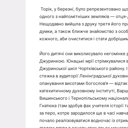
Торік, у березні, було репрезентовано щ
одного з найпомітніших земляків — отця
Нещодавно вийшла з друку третя його прац
думки, а також ближче знайомство з осо
кожного, аби очиститися і стати добрішим
Його дитячі сни виколисувало негомінке
Джуринкою. Юнацькі мрії стрімкувалися в 
Джуринської шкіл Чортківського району. І
стежка в аудиторії Ленінградської духовн
опанування висотами богослов’я — відтак
катехитичному духовному інституті, Варш
Вишинського і Тернопільському націонал
Гнатюка (там здобув фах учителя історії т
за перо, котре зародилося ще в часі навча
почало реалізовуватися водночас із отри
згодом лягли в основу отих трьох моногра