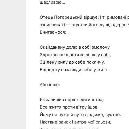
щасливою…
Отець Погорецький віршує. І ті римовані ря
записниках) — згустки його душі, одкров
Вчитаємося:
Скайданену долю в собі змолочу,
Здротоване щастя звільню у собі,
Зцілену силу до себе покличу,
Відроджу назавжди себе у житті.
Або інше:
Як залишив поріг я дитинства,
Все життя проти вітру ішов.
Йому не чуже й суто людське, суєтне:
Настане ранок і витре мої сльози,