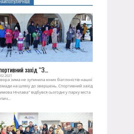
НАЙПОПУЛЯРНІШЕ
портивний захід “З...
.02.2021
вора зима не зупинила юних біатлоністів нашої
ромади на шляху до звершень. Спортивний захід
имова Нічлава" відбувся сьогодні у парку міста
пич...