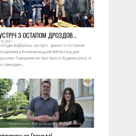
УСТРІЧ З ОСТАПОМ ДРОЗДОВ...
.10.2021
огодні відбулась зустріч - діалог із Остапом
оздовим у Копичинецькій бібліотеці для
рослих. Говорили не про прості буденні речі, а
о самоіден...
опичинецька Громада!