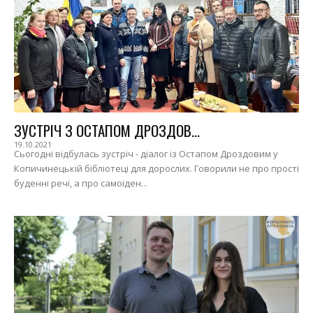
ЗУСТРІЧ З ОСТАПОМ ДРОЗДОВ...
19.10.2021
Сьогодні відбулась зустріч - діалог із Остапом Дроздовим у
Копичинецькій бібліотеці для дорослих. Говорили не про прості
буденні речі, а про самоіден...