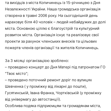
та вихідців з міста Копичинець із 15-річницею з Дня
Незалежності України. Наша громадська організація
створена в травні 2006 року. На сьогоднішній день
нараховує біля 40 чоловік – людей небайдужих до долі
міста. Основною ціллю є благоустрій та культурний
розвиток міста. Організація існує та реалізовує свої
проекти за рахунок членських внесків та цільових
пожертв членів організації та жителів Копичинець.
За 3 місяці організацією зроблено:
– проведено концерт до Дня Матері під патронатом ГО
"Твоє місто";
– проведено поточний ремонт доріг по вулицях
Шевченка ( у проміжку від лікарні до пошти),
Гусятинській, Івана Франка, Чортківській (у проміжку
від універмагу до автостанції).
Особлива подяка підприємцям та громадянам міста,