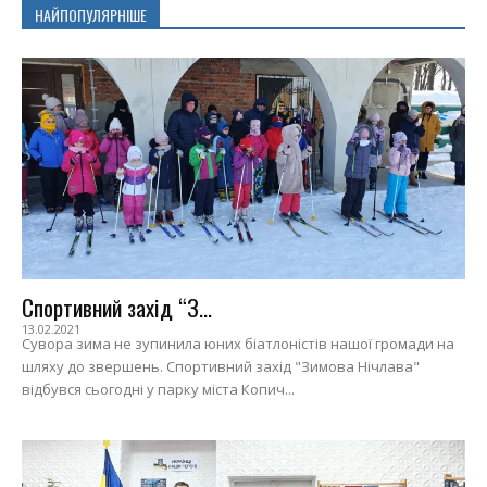
НАЙПОПУЛЯРНІШЕ
Спортивний захід “З...
13.02.2021
Сувора зима не зупинила юних біатлоністів нашої громади на
шляху до звершень. Спортивний захід "Зимова Нічлава"
відбувся сьогодні у парку міста Копич...