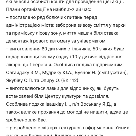
які внесли особисті кошти для проведення цієї акції.
Плани організації на найближчий час:
– поставлено ряд болючих питань перед
адміністрацією міста: заборона вивозу сміття у парки
та приміську лісову зону, миття машин біля ставка,
демонтаж ігрового автомату за універмагом;
– виготовлення 60 дитячих стільчиків, 50 з яких буде
подаровано дитячому садку і 10 у дитяче відділення
лікарні до 1 вересня. Особлива подяка підприємцям
Сагайдаку З.М., Мудрику Ю.А., Буячок Н. (смт.Гусятин),
Якубіву С.П. та Опиру О. (ВК 112)
– виготовляються лавки для відпочинку, які будуть
встановлені біля Центру культури та дозвілля.
Особлива подяка Івашківу І.І., п/п Воськалу Я.Д., а
також велике прохання до молоді не нищити, адже це
зроблено для Вас.
– розроблено ескіз архітектурного оформлення в’їзних
знаків у м.Копичинці. Виділено місце для їх