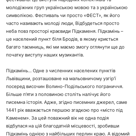
молодіжних груп українською мовою та з українською
символікою. Фестиваль чи просто «ФЕСТ», як його
часто називають молоді люди, Відбудеться просто
неба повз просторі краєвиди Підкаменя. Підкамінь –
це населений пункт біля Бродів, в якому криється
багато таємниць, які ми маємо змогу оглянути ще до
початку виступу наших музикантів.
Підкамінь… Одне з численних населених пунктів
Львівщини, розташоване на мальовничому узгір’ї
посеред височин Волино-Подільського пограниччя.
Більше п’яти з половиною століть налічує його
писемна історія. Адже, згідно писемних джерел, саме
1441 рік вважається першою згадкою про «місто під
Каменем». За цей поважний вік не одна подія
відбулася на цій благодатній місцевості, зробивши
Підкамінь однією з найбільших перлин краю. А відомий