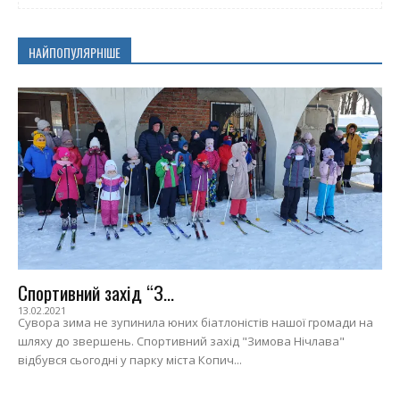
НАЙПОПУЛЯРНІШЕ
Спортивний захід “З...
13.02.2021
Сувора зима не зупинила юних біатлоністів нашої громади на
шляху до звершень. Спортивний захід "Зимова Нічлава"
відбувся сьогодні у парку міста Копич...