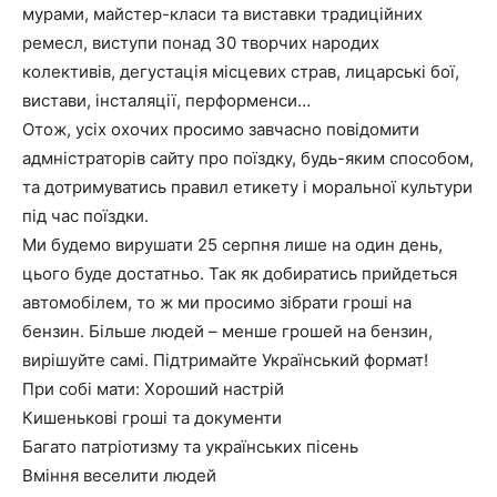
мурами, майстер-класи та виставки традиційних
ремесл, виступи понад 30 творчих народих
колективів, дегустація місцевих страв, лицарські бої,
вистави, інсталяції, перформенси…
Отож, усіх охочих просимо завчасно повідомити
адмністраторів сайту про поїздку, будь-яким способом,
та дотримуватись правил етикету і моральної культури
під час поїздки.
Ми будемо вирушати 25 серпня лише на один день,
цього буде достатньо. Так як добиратись прийдеться
автомобілем, то ж ми просимо зібрати гроші на
бензин. Більше людей – менше грошей на бензин,
вирішуйте самі. Підтримайте Український формат!
При собі мати: Хороший настрій
Кишенькові гроші та документи
Багато патріотизму та українських пісень
Вміння веселити людей