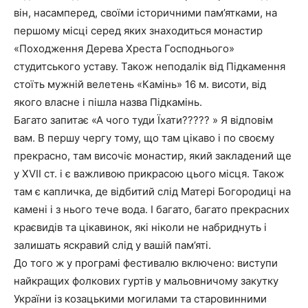
він, насамперед, своїми історичними пам’ятками, на
першому місці серед яких знаходиться монастир
«Походження Дерева Хреста Господнього»
студитського уставу. Також неподалік від Підкамення
стоїть мужній велетень «Камінь» 16 м. висоти, від
якого власне і пішла назва Підкамінь.
Багато запитає «А чого туди Їхати????? » Я відповім
вам. В першу чергу тому, що там цікаво і по своєму
прекрасно, там височіє монастир, який закладений ще
у XVII ст. і є важливою прикрасою цього місця. Також
там є капличка, де відбитий слід Матері Богородиці на
камені і з нього тече вода. І багато, багато прекрасних
краєвидів та цікавинок, які ніколи не набриднуть і
залишать яскравий слід у вашій пам’яті.
До того ж у програмі фестивалю включено: виступи
найкращих фолкових гуртів у мальовничому закутку
України із козацькими могилами та старовинними