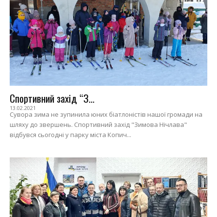
Спортивний захід “З...
13.02.2021
Сувора зима не зупинила юних біатлоністів нашої громади на
шляху до звершень. Спортивний захід "Зимова Нічлава"
відбувся сьогодні у парку міста Копич...