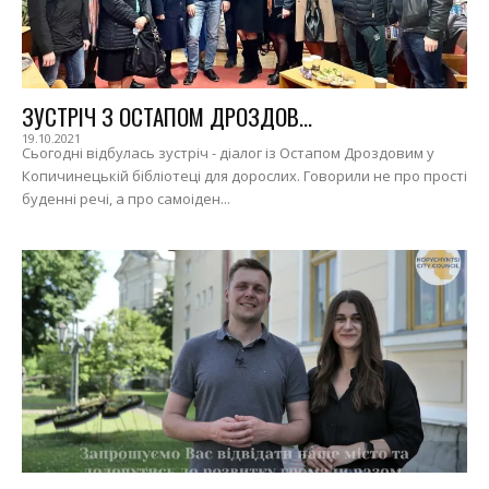
ЗУСТРІЧ З ОСТАПОМ ДРОЗДОВ...
19.10.2021
Сьогодні відбулась зустріч - діалог із Остапом Дроздовим у
Копичинецькій бібліотеці для дорослих. Говорили не про прості
буденні речі, а про самоіден...