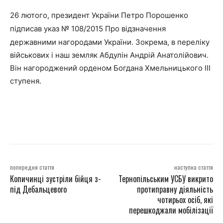
26 лютого, президент України Петро Порошенко
підписав указ № 108/2015
Про відзначення
державними нагородами України.
Зокрема, в переліку
військових і наш земляк Абдулін Андрій Анатолійович.
Він нагороджений орденом Богдана Хмельницького ІІІ
ступеня.
попередня стаття
наступна стаття
Копичинці зустріли бійця з-
Тернопільським УСБУ викрито
під Дебальцевого
протиправну діяльність
чотирьох осіб, які
перешкоджали мобілізації