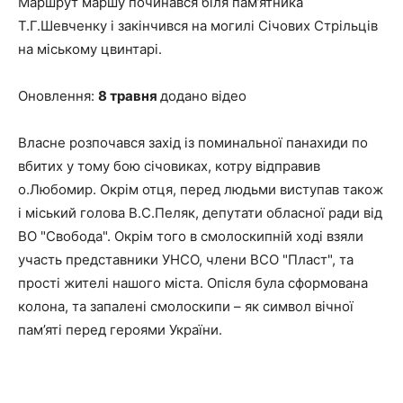
Маршрут маршу починався біля пам’ятника
Т.Г.Шевченку і закінчився на могилі Січових Стрільців
на міському цвинтарі.
Оновлення:
8 травня
додано відео
Власне розпочався захід із поминальної панахиди по
вбитих у тому бою січовиках, котру відправив
о.Любомир. Окрім отця, перед людьми виступав також
і міський голова В.С.Пеляк, депутати обласної ради від
ВО "Свобода". Окрім того в смолоскипній ході взяли
участь представники УНСО, члени ВСО "Пласт", та
прості жителі нашого міста. Опісля була сформована
колона, та запалені смолоскипи – як символ вічної
пам’яті перед героями України.