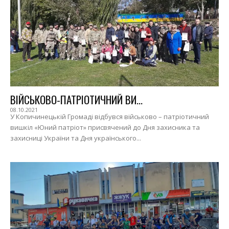
ВІЙСЬКОВО-ПАТРІОТИЧНИЙ ВИ...
08.10.2021
У Копичинецькій Громаді відбувся військово – патріотичний
вишкіл «Юний патріот» присвячений до Дня захисника та
захисниці України та Дня українського...