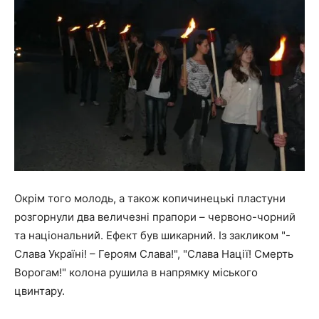
Окрім того молодь, а також копичинецькі пластуни
розгорнули два величезні прапори – червоно-чорний
та національний. Ефект був шикарний. Із закликом "-
Слава Україні! – Героям Слава!", "Слава Нації! Смерть
Ворогам!" колона рушила в напрямку міського
цвинтару.