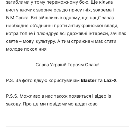
загиблими у тому переможному бою. Ще кілька
виступаючих звернулось до присутніх, зокрема і
Б.М.Савка. Всі зійшлись в одному, що нації зараз
необхідне об’єднанні проти антиукраїнської влади,
котра топче і плюндрує всі державні інтереси, зачіпає
святе – мову, культуру. А тим стрижнем має стати
молоде покоління.
Слава Україні! Героям Слава!
P.S. За фото дякую користувачам
Blaster
та
Laz-X
P.S.S. Можливо в нас також появиться і відео із
заходу. Про це ми повідомимо додатково