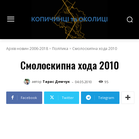
Архів новин 2006-2018
Політика
Смолоскипна хода 2010
Смолоскипна хода 2010
-
автор
Тарас Демчук
04.05.2010
95
Facebook
Twitter
Telegram