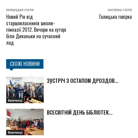
попередня стаття
наступна стаття
Новий Рік від
Галицька говірка
старшокласників школи-
гімназії 2012. Вечори на хуторі
біля Диканьки на сучасний
лад
СХОЖІ НОВИНИ
ЗУСТРІЧ З ОСТАПОМ ДРОЗДОВ...
Копичинці
ВСЕСВІТНІЙ ДЕНЬ БІБЛІОТЕК...
Копичинці