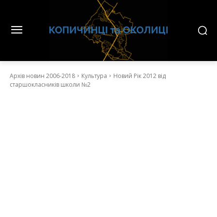
Архів новин 2006-2018
Культура
Новий Рік 2012 від
старшокласників школи №2