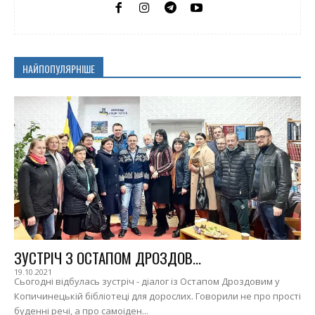
НАЙПОПУЛЯРНІШЕ
ЗУСТРІЧ З ОСТАПОМ ДРОЗДОВ...
19.10.2021
Сьогодні відбулась зустріч - діалог із Остапом Дроздовим у
Копичинецькій бібліотеці для дорослих. Говорили не про прості
буденні речі, а про самоіден...